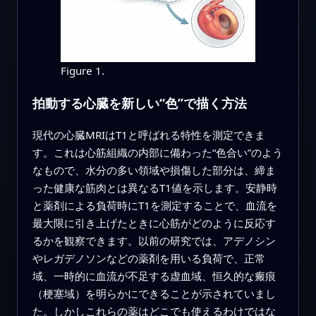
Figure 1.
拍動する心臓を新しい“色”で描く方法
現代の心臓MRIはT1と呼ばれる特性を測定できま
す。これは心筋組織の内部に備わった“色合い”のよう
なもので、水分の多い領域や損傷した部分は、締ま
った健康な筋肉とは異なるT1値を示します。安静時
と薬剤による負荷時にT1を測定することで、血流を
最大限に引き上げたときに心筋がどのように反応す
るかを観察できます。以前の研究では、アデノシン
やレガデノソンなどの薬剤を用いる負荷で、正常
域、一時的に血流が不足する虚血域、恒久的な瘢痕
（梗塞域）を明らかにできることが示されていまし
た。しかしこれらの薬はどこでも使えるわけではな