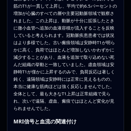
筋のT1が一貫して上昇し、平均で約6.5パーセントの
増加が心臓のすべての層や主要冠動脈領域で観察さ
れました。この上昇は、動脈が十分に拡張したとき
に微小血管へ追加の血液容積が流入することを反映
していると考えられます。冠動脈疾患患者では状況
はより多様でした。古い瘢痕領域は安静時T1が明ら
かに高く、負荷ではほとんど増加しないかわずかに
減少することがあり、血液を追加で取り込めない死
んだ組織の挙動と一致していました。虚血領域は安
静時T1が僅かに上昇するのみで、負荷反応は著しく
鈍く、遠隔領域は安静時には正常に見えるものの、
本当に健康な筋肉ほどは強く反応しませんでした。
全体として、最も大きなT1上昇は正常組織で見ら
れ、次いで遠隔、虚血、瘢痕ではほとんど変化が見
られませんでした。
MRI信号と血流の関連付け