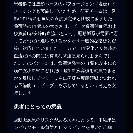
患者群では造影ベースのパフュージョン（灌流）イ
メージングも実施していたため、研究チームは非造
影のT1結果を血流の直接測定値と比較できました。
負荷時のT1増加の大きさは、ピーク負荷時血流およ
び負荷時/安静時血流比という、冠動脈系が需要に応
じてどれだけ適応できるかを示す一般的な指標と密
接に対応していました。一方で、T1変化と安静時の
血流だけの間には有意な関連は見られませんでし
た。このパターンは、負荷誘発性のT1変化が主に心
筋の微小血管にどれだけ追加血液容積を動員できる
かを反映しており、まさに病変や瘢痕領域で失われ
る予備能（リザーブ）を示しているという考えを支
持します。
患者にとっての意義
冠動脈疾患のリスクがある人々にとって、本結果は
ジピリダモール負荷とT1マッピングを用いた心臓