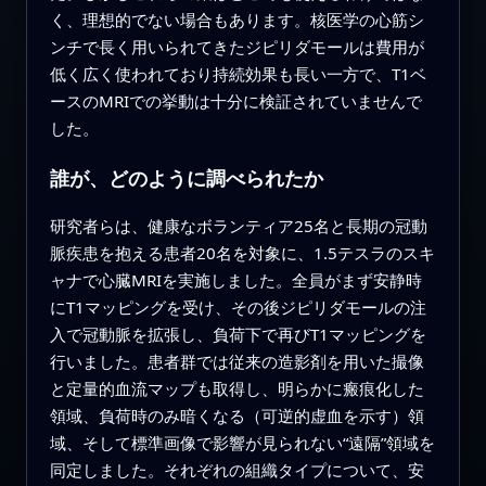
く、理想的でない場合もあります。核医学の心筋シ
ンチで長く用いられてきたジピリダモールは費用が
低く広く使われており持続効果も長い一方で、T1ベ
ースのMRIでの挙動は十分に検証されていませんで
した。
誰が、どのように調べられたか
研究者らは、健康なボランティア25名と長期の冠動
脈疾患を抱える患者20名を対象に、1.5テスラのスキ
ャナで心臓MRIを実施しました。全員がまず安静時
にT1マッピングを受け、その後ジピリダモールの注
入で冠動脈を拡張し、負荷下で再びT1マッピングを
行いました。患者群では従来の造影剤を用いた撮像
と定量的血流マップも取得し、明らかに瘢痕化した
領域、負荷時のみ暗くなる（可逆的虚血を示す）領
域、そして標準画像で影響が見られない“遠隔”領域を
同定しました。それぞれの組織タイプについて、安