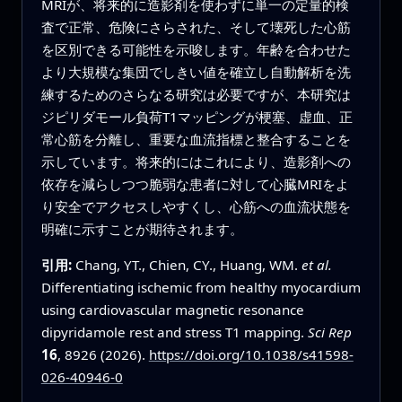
MRIが、将来的に造影剤を使わずに単一の定量的検
査で正常、危険にさらされた、そして壊死した心筋
を区別できる可能性を示唆します。年齢を合わせた
より大規模な集団でしきい値を確立し自動解析を洗
練するためのさらなる研究は必要ですが、本研究は
ジピリダモール負荷T1マッピングが梗塞、虚血、正
常心筋を分離し、重要な血流指標と整合することを
示しています。将来的にはこれにより、造影剤への
依存を減らしつつ脆弱な患者に対して心臓MRIをよ
り安全でアクセスしやすくし、心筋への血流状態を
明確に示すことが期待されます。
引用:
Chang, YT., Chien, CY., Huang, WM.
et al.
Differentiating ischemic from healthy myocardium
using cardiovascular magnetic resonance
dipyridamole rest and stress T1 mapping.
Sci Rep
16
, 8926 (2026).
https://doi.org/10.1038/s41598-
026-40946-0