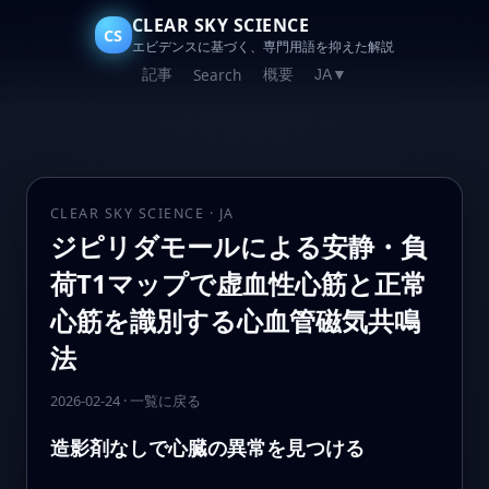
CLEAR SKY SCIENCE
CS
エビデンスに基づく、専門用語を抑えた解説
記事
概要
Search
JA
▼
CLEAR SKY SCIENCE · JA
ジピリダモールによる安静・負
荷T1マップで虚血性心筋と正常
心筋を識別する心血管磁気共鳴
法
2026-02-24
·
一覧に戻る
造影剤なしで心臓の異常を見つける