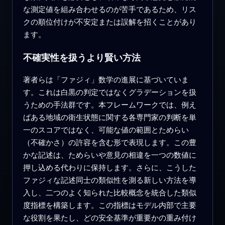
な測定値を組み合わせるのが苦手であるため、リス
クの順位付けが不安定または誤解を招くことがあり
ます。
不確実性を扱うより賢い方法
著者らは「ファジィ」数学の進展に基づいていま
す。これは白黒の判定ではなくグラデーションを扱
うための手法群です。本フレームワークでは、例え
ばある地域の衛生状態に関する各専門家の判断を単
一のスコアではなく、可能な値の範囲とためらい
（不確かさ）の許容を含む形で表現します。この豊
かな記述は、ためらいや意見の相違を一つの数値に
押し込める代わりに保持します。さらに、こうした
ファジィな記述同士の類似性を測る新しい方法を導
入し、二つのよく知られた比較概念を統合した類似
度指標を構築します。この指標はモデル内部で主要
な役割を果たし、どの安全基準が重要かの重み付け