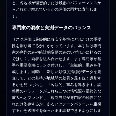
と、各地域が理想的または最悪のパフォーマンスか
らどれだけ離れているかの評価の両方に寄与しま
す。
専門家の洞察と実測データのバランス
リスク評価は最終的に各安全基準にどれだけの重要
性を割り当てるかにかかっています。本手法は専門
家の序列のみや統計的変動のみのいずれかに頼るの
ではなく、両者を組み合わせます。まず専門家が基
準を重要度順にランク付けし、「主観的」重みを作
成します。同時に、新しい類似度指標がデータを走
査して、どの基準が地域間の差異を最も鋭く識別す
るかを見つけ出し、「客観的」重みを導きます。調
整用のパラメータがこれら二つの情報源を最終的な
重みへとブレンドし、規制当局が専門家の経験にど
れだけ依存するか、あるいはデータパターンを重視
するかを透明性を保ったまま調整できるようにしま