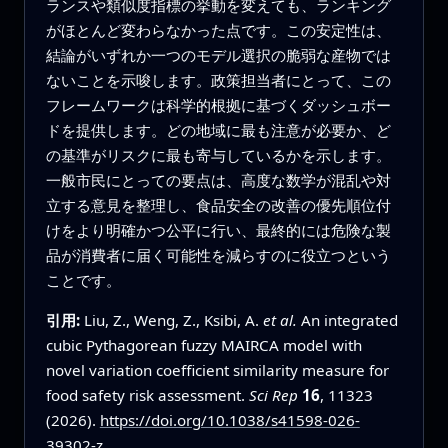
ランスや類似度指標の挙動を変えても、ランキング
がほとんど変わらなかった点です。この安定性は、
結論がいずれか一つのモデル選択の脆弱な産物では
ないことを示唆します。政策担当者にとって、この
フレームワークは科学的根拠に基づくダッシュボー
ドを提供します。どの地域に最も注意が必要か、ど
の基準がリスクに最も寄与しているかを示します。
一般市民にとっての要点は、高度な数学が混乱や対
立する意見を整理し、食品安全の改善の優先順位付
けをより明確かつ公平に行い、最終的には危険な製
品が消費者に届く可能性を減らすのに役立つという
ことです。
引用:
Liu, Z., Weng, Z., Ksibi, A.
et al.
An integrated
cubic Pythagorean fuzzy MAIRCA model with
novel variation coefficient similarity measure for
food safety risk assessment.
Sci Rep
16
, 11323
(2026).
https://doi.org/10.1038/s41598-026-
39302-z