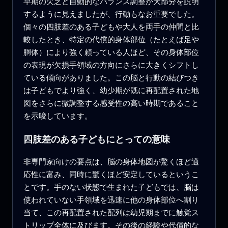
早期の欠乏と自動的なバランス調整が大部分を説明
するように見えましたが、行動もなお重要でした。
個々の四肢差のある子どもや大人を両手の仲間と比
較したとき、特定の代償的身体部位（たとえば足や
胴体）により強く頼っている人ほど、その身体部位
の表現が欠損手領域の方向にさらに大きくシフトし
ている傾向がありました。この脳と行動の結びつき
は子どもでより強く、幼少期が既に再配置された地
図をさらに微調整する感受性の高い時期であること
を示唆しています。
四肢差のある子どもにとっての意味
非専門家向けの要点は、脳の身体地図が驚くほど適
応性に富み、同時に驚くほど安定しているというこ
とです。手のない状態で生まれた子どもでは、脳は
使われていない手領域を迅速に他の身体部位へ割り
当て、この再配置された配列は幼児期までに触覚ス
トリップ全体に及びます。その後の経験や代償的な