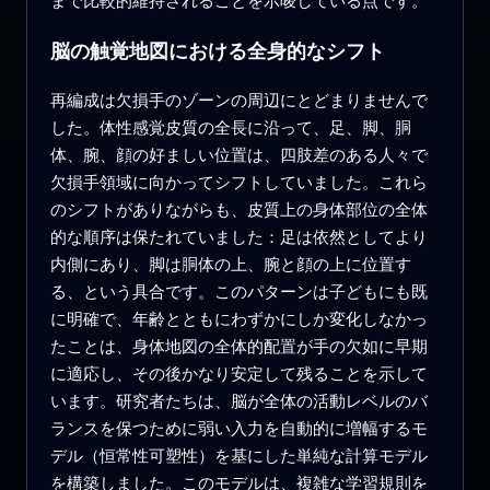
まで比較的維持されることを示唆している点です。
脳の触覚地図における全身的なシフト
再編成は欠損手のゾーンの周辺にとどまりませんで
した。体性感覚皮質の全長に沿って、足、脚、胴
体、腕、顔の好ましい位置は、四肢差のある人々で
欠損手領域に向かってシフトしていました。これら
のシフトがありながらも、皮質上の身体部位の全体
的な順序は保たれていました：足は依然としてより
内側にあり、脚は胴体の上、腕と顔の上に位置す
る、という具合です。このパターンは子どもにも既
に明確で、年齢とともにわずかにしか変化しなかっ
たことは、身体地図の全体的配置が手の欠如に早期
に適応し、その後かなり安定して残ることを示して
います。研究者たちは、脳が全体の活動レベルのバ
ランスを保つために弱い入力を自動的に増幅するモ
デル（恒常性可塑性）を基にした単純な計算モデル
を構築しました。このモデルは、複雑な学習規則を