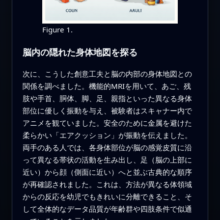
Figure 1.
脳内の隠れた身体地図を探る
次に、こうした創意工夫と脳の内部の身体地図との
関係を調べました。機能的MRIを用いて、あご、残
肢や手首、胴体、脚、足、親指といった異なる身体
部位に優しく振動を与え、被験者はスキャナー内で
アニメを観ていました。安全のために金属を避けた
柔らかい「エアクッション」が振動を伝えました。
両手のある人では、各身体部位が脳の感覚皮質に沿
って異なる帯状の活動を生み出し、足（脳の上部に
近い）から顔（側面に近い）へと並ぶ古典的な順序
が再確認されました。これは、方法が異なる体領域
からの反応を幼児でもきれいに分離できること、そ
して全体的なデータ品質が年齢群や四肢条件で似通