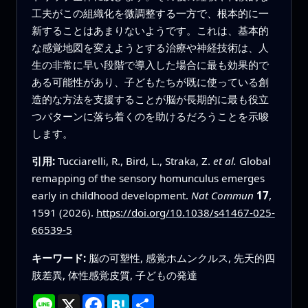
工夫がこの組織化を微調整する一方で、根本的に一
新することはあまりないようです。これは、基本的
な感覚地図を変えようとする治療や神経技術は、人
生の非常に早い段階で導入した場合に最も効果的で
ある可能性があり、子どもたちが既に使っている創
造的な方法を支援することが脳が長期的に最も役立
つパターンに落ち着くのを助けるだろうことを示唆
します。
引用:
Tucciarelli, R., Bird, L., Straka, Z.
et al.
Global
remapping of the sensory homunculus emerges
early in childhood development.
Nat Commun
17
,
1591 (2026).
https://doi.org/10.1038/s41467-025-
66539-5
キーワード:
脳の可塑性, 感覚ホムンクルス, 先天的四
肢差異, 体性感覚皮質, 子どもの発達
Line
X
Facebook
Hatena
共