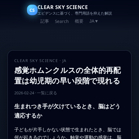
CLEAR SKY SCIENCE
CS
エビデンスに基づく、専門用語を抑えた解説
記事
概要
Search
JA
▼
CLEAR SKY SCIENCE · JA
感覚ホムンクルスの全体的再配
置は幼児期の早い段階で現れる
2026-02-24
·
一覧に戻る
生まれつき手が欠けているとき、脳はどう
適応するか
子どもが片手しかない状態で生まれたとき、脳では
何が起きるのでしょうか。触覚や運動の感覚は、脳