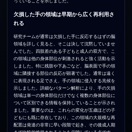
っていることを示しました。
欠損した手の領域は早期から広く再利用さ
れる
研究チームが通常は欠損した手に反応するはずの脳
領域を詳しく見ると、そこは決して沈黙していませ
んでした。四肢差のある子どもと成人の双方で、こ
の領域は他の身体部位が刺激されると強く活動を示
しました。特に残肢や下あごなど、脳表面で手の領
域に隣接する部位の反応が顕著でした。通常は遠く
に表現される足でさえ、手の領域に侵入する兆候を
示しました。詳細なパターン解析により、手の欠損
領域は単一の身体部位だけでなく複数の身体部位に
ついて区別できる情報を保持していることが示され
ました。重要なのは、これらの変化が五歳ほどの子
どもにも既に存在しており、この領域の大規模な再
配置は発達の非常に早い段階で起き、その後成人期