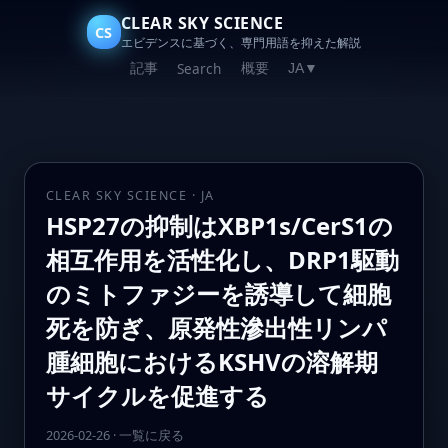
CLEAR SKY SCIENCE
CS
エビデンスに基づく、専門用語を抑えた解説
記事
概要
Search
JA
▼
CLEAR SKY SCIENCE · JA
HSP27の抑制はXBP1s/CerS1の
相互作用を活性化し、DRP1駆動
のミトファジーを誘導して細胞
死を防ぎ、原発性滲出性リンパ
腫細胞におけるKSHVの溶解期
サイクルを促進する
2026-02-26
·
一覧に戻る