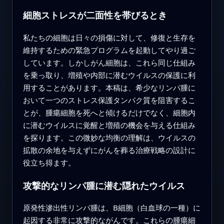
細胞ストレスが二面性を帯びるとき
私たちの細胞は日々の損傷に対して、修復と生存を
維持するための緊急プログラムを起動してやり過ご
しています。しかしがん細胞は、これら同じ仕組み
を乗っ取り、増殖や内部に潜むウイルスの保護に利
用することがあります。本稿は、希少なリンパ腫に
おいて一つのストレス保護タンパク質を阻害するこ
とが、腫瘍細胞を死へと傾けるだけでなく、細胞内
に潜むウイルスに覚醒と増殖の機会を与える仕組み
を探ります。この微妙な均衡の理解は、ウイルスの
拡散の余地を与えずにがんを葬る治療戦略の設計に
役立ち得ます。
攻撃的なリンパ腫に潜む隠れたウイルス
原発性滲出性リンパ腫は、B細胞（白血球の一種）に
起因する非常に攻撃的ながんです。これらの腫瘍細