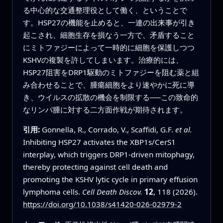
る中心的な交通整理役として働く、ということで
す。HSP27の機能を止めると、一連の出来事が引き
起こされ、細胞生存を損なう一方で、矛盾すること
にミトファジーによって一時的に細胞を保護しつつ
KSHVの複製を許してしまいます。治療的には、
HSP27阻害をDRP1駆動のミトファジーを阻む薬と組
み合わせることで、腫瘍細胞をより速やかに死に導
き、ウイルスの拡散の機会を制限する──この致命的
なリンパ腫に対する二方面作戦が期待されます。
引用:
Gonnella, R., Corrado, V., Scaffidi, G.F.
et al.
Inhibiting HSP27 activates the XBP1s/CerS1
interplay, which triggers DRP1-driven mitophagy,
thereby protecting against cell death and
promoting the KSHV lytic cycle in primary effusion
lymphoma cells.
Cell Death Discov.
12
, 118 (2026).
https://doi.org/10.1038/s41420-026-02979-2