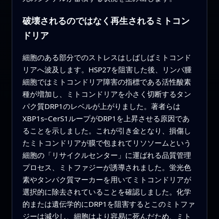
破壊されるのではなく再生されるミトコン
ドリア
細胞のある部分でのストレスはしばしばミトコンド
リアへ波及します。HSP27を阻害した後、リンパ腫
細胞ではミトコンドリア障害の指標である活性酸素
種が増加し、ミトコンドリアを小さく切断するタン
パク質DRP1のレベルが上がりました。著者らは
XBP1s–CerS1ループがDRP1を上昇させる原因であ
ることを示しました。これが引き金となり、損傷し
たミトコンドリアが膜で包まれてリソソームという
細胞の「リサイクルセンター」に運ばれる品質管理
プロセス、ミトファジーが誘導されました。蛍光色
素やタンパク質マーカーを用いてミトコンドリアが
選択的に除去されていることを確認しました。化学
的または遺伝学的にDRP1を阻害するとこのミトファ
ジーは減少し、細胞はより容易に死んだため、ミト