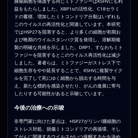
腫瘍細胞を保護する同じミトファジーはKSHVにも利
益をもたらしました。XBP1sの活性化、C18セラミ
ドの蓄積、増加したミトコンドリア分裂はいずれも
このウイルスの再活性化と関連しています。本研究
ではHSP27を阻害すると、より多くの細胞が初期お
よび晩期のウイルスタンパク質を発現し、溶解期複
製の明確な兆候を示しました。DRP1、すなわちミト
ファジーを阻害するとこのウイルス再活性化は減少
しました。著者らは、ミトファジーがストレス下で
細胞生存をやや延長することで、KSHVに複製サイク
ルを完了して死にゆく細胞から脱出する時間を与
え、新たな標的を感染させたり、がんの進展に寄与
したりする可能性があると示唆しています。
今後の治療への示唆
非専門家に向けた要点は、HSP27がリンパ腫細胞の
ストレス対処、損傷ミトコンドリアの再循環、そし
てがんに関連するウイルスがいつ覚醒するかを決め