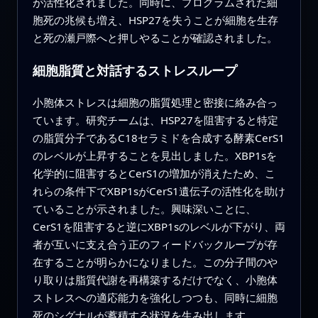
が活性化されました。同時に、プログラムされた細
胞死の兆候も増え、HSP27を失うことが細胞を生存
と死の瀬戸際へと押しやることが確認されました。
細胞脂質と対話するストレスループ
小胞体ストレスは細胞の脂質処理と密接に絡み合っ
ています。研究チームは、HSP27を阻害すると特定
の脂質分子であるC18セラミドを合成する酵素CerS1
のレベルが上昇することを見出しました。XBP1sを
化学的に阻害するとCerS1の増加が消えたため、こ
れらの条件下でXBP1sがCerS1遺伝子の活性化を助け
ていることが示されました。興味深いことに、
CerS1を阻害すると逆にXBP1sのレベルが下がり、両
者が互いに支え合う正のフィードバックループが存
在することが明らかになりました。この分子間のや
り取りは脂質代謝を再構築するだけでなく、小胞体
ストレスへの適応能力を強化しつつも、同時に細胞
死のシグナルが蓄積する状況を生み出します。