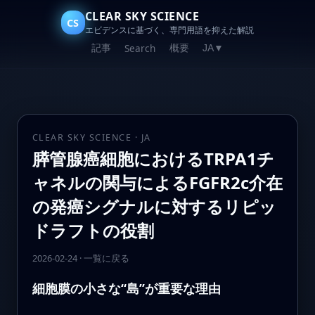
CLEAR SKY SCIENCE
CS
エビデンスに基づく、専門用語を抑えた解説
記事
概要
Search
JA
▼
CLEAR SKY SCIENCE · JA
膵管腺癌細胞におけるTRPA1チ
ャネルの関与によるFGFR2c介在
の発癌シグナルに対するリピッ
ドラフトの役割
2026-02-24
·
一覧に戻る
細胞膜の小さな“島”が重要な理由