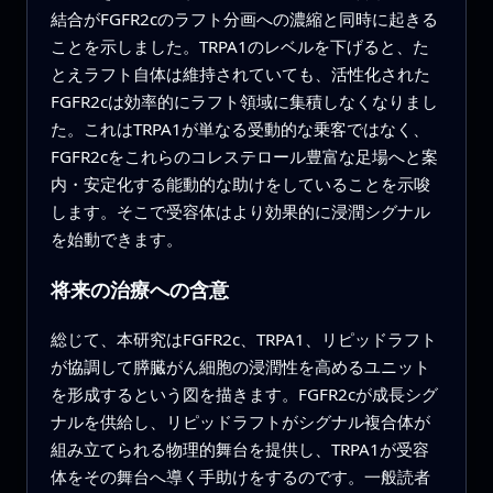
結合がFGFR2cのラフト分画への濃縮と同時に起きる
ことを示しました。TRPA1のレベルを下げると、た
とえラフト自体は維持されていても、活性化された
FGFR2cは効率的にラフト領域に集積しなくなりまし
た。これはTRPA1が単なる受動的な乗客ではなく、
FGFR2cをこれらのコレステロール豊富な足場へと案
内・安定化する能動的な助けをしていることを示唆
します。そこで受容体はより効果的に浸潤シグナル
を始動できます。
将来の治療への含意
総じて、本研究はFGFR2c、TRPA1、リピッドラフト
が協調して膵臓がん細胞の浸潤性を高めるユニット
を形成するという図を描きます。FGFR2cが成長シグ
ナルを供給し、リピッドラフトがシグナル複合体が
組み立てられる物理的舞台を提供し、TRPA1が受容
体をその舞台へ導く手助けをするのです。一般読者