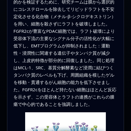
的かを検証するために、研究チームは膜から選択的
にコレステロールを除去してリピッドラフトを不安
定化させる化合物（メチル-β-シクロデキストリン）
を用い、細胞を殺さずにラフトを破壊しました。
FGFR2cが豊富なPDAC細胞では、ラフト破壊により
受容体下流の主要なシグナル分子の活性化が大幅に
低下し、EMTプログラムが抑制されました：運動
性・浸潤性に関連する遺伝子やタンパク質が減少
し、上皮的特徴が部分的に回復しました。同じ処理
はMCL-1、SRC、基質分解酵素など浸潤に結びつく
タンパク質のレベルも下げ、周囲組織を模したゲル
を移動・貫通するがん細胞の能力を低下させまし
た。FGFR2cをほとんど持たない細胞はほとんど反応
を示さず、この受容体とラフトの連携がこれらの腫
瘍で中心的であることを強調しました。