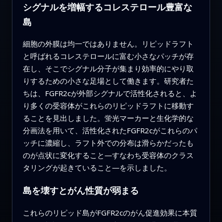
シグナルを増幅するコレステロール豊富な
島
細胞の外膜は均一ではありません。リピッドラフト
と呼ばれるコレステロールに富む小さなパッチが存
在し、そこでシグナル分子が集まり効率的にやり取
りするための小さな足場として働きます。研究者た
ちは、FGFR2cが外部シグナルで活性化されると、よ
り多くの受容体がこれらのリピッドラフトに移動す
ることを見出しました。蛍光マーカーと生化学的な
分画法を用いて、活性化されたFGFR2cがこれらのパ
ッチに濃縮し、ラフト外での分布は滑らかだったも
のが点状に変化すること—すなわち受容体のクラス
タリングが起きていること—を示しました。
島を壊すとがん性質が弱まる
これらのリピッド島がFGFR2cのがん促進効果に本質