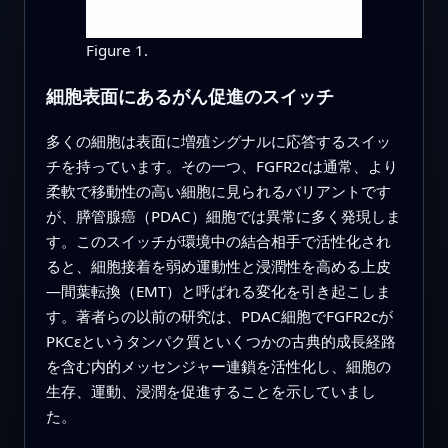
Figure 1.
細胞表面にあるがん促進のスイッチ
多くの細胞は表面に増殖シグナルに応答するスイッ
チを持っています。その一つ、FGFR2cは通常、より
柔軟で移動性の高い細胞に見られるバリアントです
が、膵管腺癌（PDAC）細胞では異常に多く発現しま
す。このスイッチが環境中の結合相手で活性化され
ると、細胞接着を弱め運動性と浸潤性を高める上皮
—間葉転換（EMT）と呼ばれる変化を引き起こしま
す。著者らの以前の研究は、PDAC細胞でFGFR2cが
PKCεというタンパク質といくつかの古典的成長経路
を含む内的メッセンジャー連鎖を活性化し、細胞の
生存、運動、浸潤を促進することを示していまし
た。