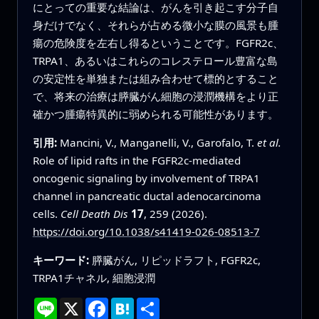
にとっての重要な結論は、がんを引き起こす分子自
身だけでなく、それらが占める微小な膜の風景も腫
瘍の危険度を左右し得るということです。FGFR2c、
TRPA1、あるいはこれらのコレステロール豊富な島
の安定性を単独または組み合わせて標的とすること
で、将来の治療は膵臓がん細胞の浸潤機構をより正
確かつ腫瘍特異的に弱められる可能性があります。
引用:
Mancini, V., Manganelli, V., Garofalo, T.
et al.
Role of lipid rafts in the FGFR2c-mediated
oncogenic signaling by involvement of TRPA1
channel in pancreatic ductal adenocarcinoma
cells.
Cell Death Dis
17
, 259 (2026).
https://doi.org/10.1038/s41419-026-08513-7
キーワード:
膵臓がん, リピッドラフト, FGFR2c,
TRPA1チャネル, 細胞浸潤
Line
X
Facebook
Hatena
共
有