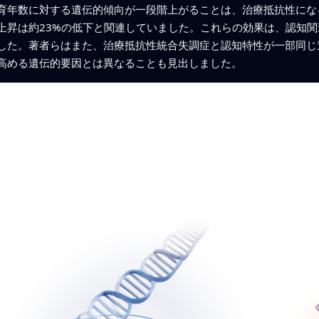
育年数に対する遺伝的傾向が一段階上がることは、治療抵抗性にな
上昇は約23%の低下と関連していました。これらの効果は、認知
した。著者らはまた、治療抵抗性統合失調症と認知特性が一部同じ
高める遺伝的要因とは異なることも見出しました。