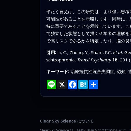
平たく言えば、この研究は、より強い思考
可能性があることを示唆します。同時に、
特に重要であることを示唆しています。こ
で独立した状態として描く科学者の理解を
で高リスクであるかを特定したり、脳の炎
引用:
Li, C., Zhong, Y., Sham, P.C.
et al.
Gen
schizophrenia.
Transl Psychiatry
16
, 231 
キーワード:
治療抵抗性統合失調症, 認知, 遺
Line
X
Facebook
Hatena
共
有
Clear Sky Science について
Clear Sky Science は、好奇心旺盛な非専門家のために