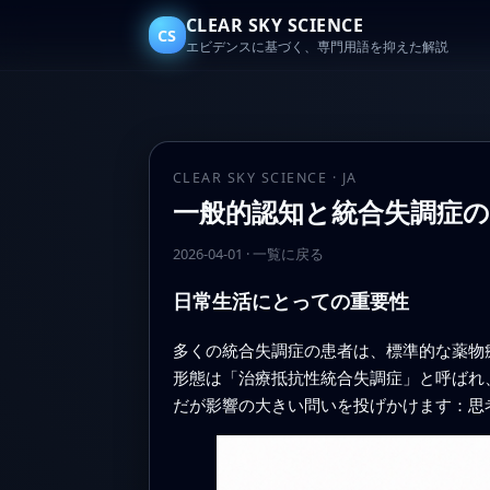
CLEAR SKY SCIENCE
CS
エビデンスに基づく、専門用語を抑えた解説
CLEAR SKY SCIENCE · JA
一般的認知と統合失調症
2026-04-01
·
一覧に戻る
日常生活にとっての重要性
多くの統合失調症の患者は、標準的な薬物
形態は「治療抵抗性統合失調症」と呼ばれ
だが影響の大きい問いを投げかけます：思