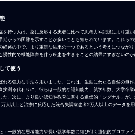
態
症を持つ人は、薬に反応する患者に比べて思考力や記憶により重い
早期からの困難を示すことが多いことも知られています。これらの
の経路の中で、より重篤な結果の一つであるという考えにつながり
も慢性的で機能障害を伴う疾患を生きることの結果にすぎないのか
して使う
ばれる強力な手法を用いました。これは、生涯にわたる自然の無作
直接測る代わりに、彼らは一般的な認知能力、就学年数、大学卒業
した。次に、より良い認知や教育に関する遺伝的「シグナル」が、
1万人以上と治療に反応した統合失調症患者2万人以上のデータを
た：一般的な思考能力や長い就学年数に結び付く遺伝的プロファイ