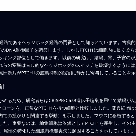
信経路であるヘッジホッグ経路の門番として知られています。古典的
いう一群のDNA制御因子を調節します。しかしPTCH1は細胞内に長く
ッキング部位として働きます。以前の研究は、結腸、胃、子宮のが
れらの変異は古典的なヘッジホッグのスイッチを破壊するようには
尾部断片がPTCH1の腫瘍抑制的役割に静かに寄与していることを
計
めるため、研究者らはCRISPR/Cas9遺伝子編集を用いて結腸
集クローンを、正常なPTCH1を持つ細胞と比較しました。変異細胞
内での拡がりと関連する挙動）を示しました。マウスに移植すると
した。重要なのは、編集細胞は依然としてPTCH1を産生し、その
く、尾部の特化した細胞内機能喪失に起因することを示しています。