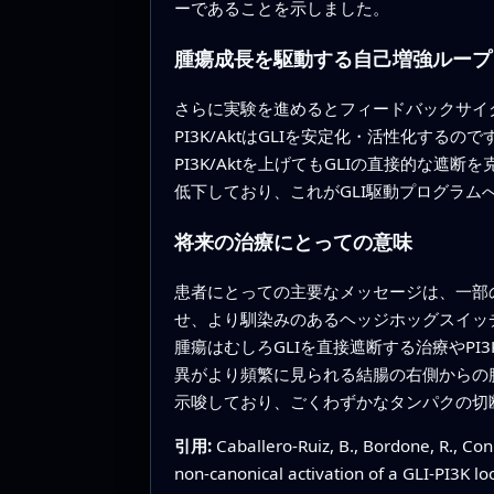
ーであることを示しました。
腫瘍成長を駆動する自己増強ループ
さらに実験を進めるとフィードバックサイクル
PI3K/AktはGLIを安定化・活性化す
PI3K/Aktを上げてもGLIの直接的な
低下しており、これがGLI駆動プログラム
将来の治療にとっての意味
患者にとっての主要なメッセージは、一部の
せ、より馴染みのあるヘッジホッグスイッチ
腫瘍はむしろGLIを直接遮断する治療やPI
異がより頻繁に見られる結腸の右側からの腫
示唆しており、ごくわずかなタンパクの切
引用:
Caballero-Ruiz, B., Bordone, R., Coni
non-canonical activation of a GLI-PI3K lo