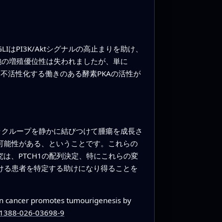
はPI3K/Aktシグナルの高止まりを助け、
異細胞の増殖優位性は失われましたが、単に
常は不活性化する働きのある酵素PKAの活性が
バックループを静かに結びつけて腫瘍を成長さ
る可能性がある、ということです。これらの
究は、PTCH1の配列決定、特にこれらの変
受ける患者を特定する助けになり得ることを
 in cancer promotes tumourigenesis by
s41388-026-03698-9