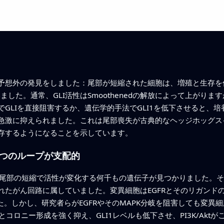
予想外の発見をしました：尾部が短縮された細胞は、増殖と生存を
ました。通常、GLI活性はSmoothenedの解放によって上がります
GLIを直接阻害するか、遺伝学的手法でGLI1を低下させると、培
激に抑えられました。これは尾部喪失が古典的なヘッジホッグスイッ
存するようになることを示しています。
つのループが支配的
H1尾部の短縮で活性が変化する何千もの遺伝子が見つかりました。その
れたがん回路に属していました。変異細胞はEGFRとそのリガンド
しました。しかし、研究者らがEGFRやそのMAPK分岐を阻害しても
とコロニー形成を強く抑え、GLI1レベルも低下させ、PI3K/Akt