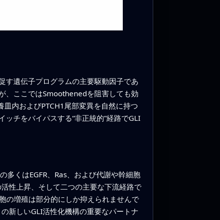
促す遺伝子プログラムの主要駆動因子であ
が、ここではSmoothenedを阻害しても効
養皿内およびPTCH1尾部変異を自然に持つ
チをバイパスする“非正統的”経路でGLI
多くはEGFR、Ras、および代謝や幹細胞
の活性上昇、そして二つの主要な下流経路で
変異細胞の増殖は部分的にしか抑えられませんで
がこの新しいGLI活性化機構の重要なパートナ