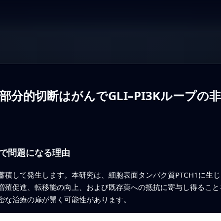
の部分的切断はがんでGLI–PI3Kループ
で問題になる理由
蓄積して発生します。本研究は、細胞表面タンパク質PTCH1に生
増殖促進、転移能の向上、および既存薬への抵抗に寄与し得ること
密な治療の扉が開く可能性があります。