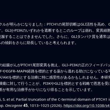
が明らかになりました：PTCH1の尾部切断はGLI活性を高め、GLI
るのです。GLIかPI3Kのいずれかを遮断するとこのループは崩れ、変
遮断を克服することはできませんでした。さらに、GLIタンパク質を通
への傾斜をさらに助長していると考えられます。
結腸がんがPTCH1尾部変異を抱え、GLI–PI3Kの正のフィード
やEGFR–MAPK経路を標的とする薬から逃れる助けになってい
3K/Aktを標的とする治療に特に感受性があるかもしれません。本研
瘍に対して行うことが、PI3KやGLIを標的とする戦略で恩恵を
断が有用な治療手がかりになり得ることを示しています。
, S.
et al.
Partial truncation of the C-terminal domain of PTCH1
op.
Oncogene
45
, 1013–1025 (2026).
https://doi.org/10.1038/