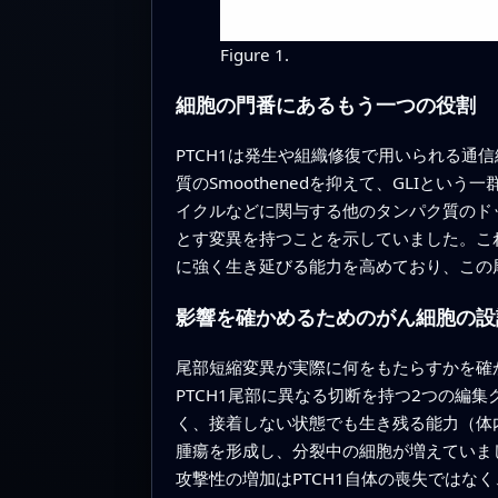
Figure 1.
細胞の門番にあるもう一つの役割
PTCH1は発生や組織修復で用いられる通
質のSmoothenedを抑えて、GLIと
イクルなどに関与する他のタンパク質のド
とす変異を持つことを示していました。こ
に強く生き延びる能力を高めており、この
影響を確かめるためのがん細胞の設
尾部短縮変異が実際に何をもたらすかを確か
PTCH1尾部に異なる切断を持つ2つの編
く、接着しない状態でも生き残る能力（体
腫瘍を形成し、分裂中の細胞が増えていま
攻撃性の増加はPTCH1自体の喪失ではな