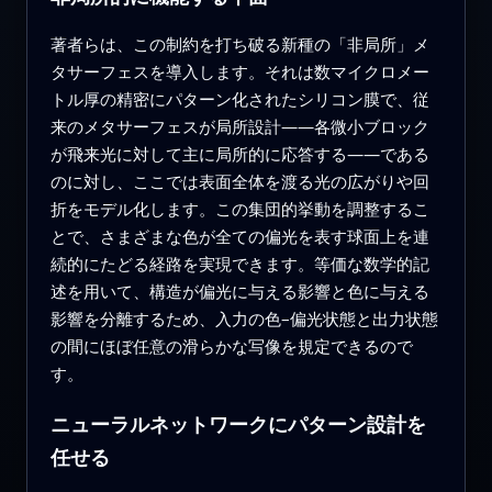
著者らは、この制約を打ち破る新種の「非局所」メ
タサーフェスを導入します。それは数マイクロメー
トル厚の精密にパターン化されたシリコン膜で、従
来のメタサーフェスが局所設計――各微小ブロック
が飛来光に対して主に局所的に応答する――である
のに対し、ここでは表面全体を渡る光の広がりや回
折をモデル化します。この集団的挙動を調整するこ
とで、さまざまな色が全ての偏光を表す球面上を連
続的にたどる経路を実現できます。等価な数学的記
述を用いて、構造が偏光に与える影響と色に与える
影響を分離するため、入力の色–偏光状態と出力状態
の間にほぼ任意の滑らかな写像を規定できるので
す。
ニューラルネットワークにパターン設計を
任せる