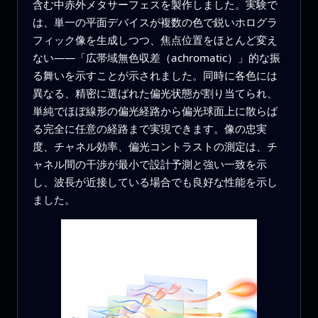
含む中赤外メタサーフェスを製作しました。実験で
は、単一の平面デバイスが複数の色で鋭いホログラ
フィック像を生成しつつ、焦点位置をほとんど変え
ない——「広帯域無色収差（achromatic）」的な振
る舞いを示すことが示されました。同時に各色には
異なる、精密に選ばれた偏光状態が割り当てられ、
単純でほぼ線形の偏光経路から偏光球面上に散らば
る完全に任意の経路まで実現できます。像の忠実
度、チャネル効率、偏光コントラストの測定は、チ
ャネル間の干渉が最小で設計予測と強い一致を示
し、波長が近接している場合でも良好な性能を示し
ました。