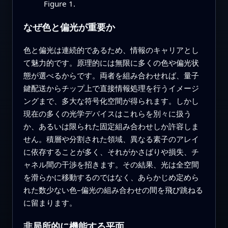
Figure 1.
なぜ色と偏光が重要か
色と偏光は連続的であるため、情報のキャリアとし
て魅力的です。原理的には無限に多くの色や偏光状
態が選べるからです。両者を組み合わせれば、量子
鍵配送からチップ上で直接情報処理を行うイメージ
ングまで、多大な符号化空間が得られます。しかし
現在の多くの光学デバイスはこれらを別々に扱う
か、あるいは限られた固定組み合わせしか許容しま
せん。積層や分割された領域、異なる素子のアレイ
に依存することが多く、それがかさばりや損失、チ
ャネル間の干渉を招きます。その結果、光は全空間
を滑らかに移動するのではなく、あらかじめ定めら
れた数少ない色–偏光の組み合わせの間を飛び跳ねる
に留まります。
非局所的に機能する平面