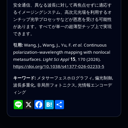
安全通信、異なる波長に対して再焦点せずに適応す
るイメージングシステム、高次元光場を利用するオ
ンチップ光学プロセッサなどが恩恵を受ける可能性
があります。すべてが単一の超薄型チップ上で実現
できます。
引用:
Wang, J., Wang, J., Yu, F.
et al.
Continuous
polarization–wavelength mapping with nonlocal
metasurfaces.
Light Sci Appl
15
, 170 (2026).
https://doi.org/10.1038/s41377-026-02233-5
キーワード:
メタサーフェスホログラフィ, 偏光制御,
波長多重化, 非局所フォトニクス, 光情報エンコーデ
ィング
Line
X
Facebook
Hatena
共
有