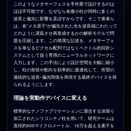
このようなメタサーフェスを手作業で設計するのは
ほぼ不可能です。なぜなら各微小柱が同時に多くの
波長と偏光に影響を及ぼすからです。そこで著者ら
は、各“メタ原子”が偏光された光を波長域にわたって
どのように遅延させ再形成するかの解析モデルで問
題を圧縮します。この簡潔な記述を、メタサーフェ
スを単なるピクセル配列ではなくベクトル的回折シ
ステムとして扱う専用のニューラルネットワークに
入力します。この手法により設計空間を大幅に縮小
し、柱の形状や配向を効率的に最適化して、所望の
連続的な波長–偏光関係を再現する最終デバイスを得
られるようにします。
理論を実動作デバイスに変える
標準的なナノファブリケーションに適合する深堀り
加工されたシリコンナノ柱を用いて、研究チームは
直径約600マイクロメートル、16万を超える素子を