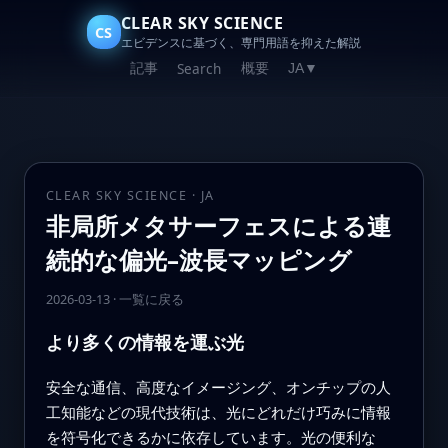
CLEAR SKY SCIENCE
CS
エビデンスに基づく、専門用語を抑えた解説
記事
概要
Search
JA
▼
CLEAR SKY SCIENCE · JA
非局所メタサーフェスによる連
続的な偏光–波長マッピング
2026-03-13
·
一覧に戻る
より多くの情報を運ぶ光
安全な通信、高度なイメージング、オンチップの人
工知能などの現代技術は、光にどれだけ巧みに情報
を符号化できるかに依存しています。光の便利な