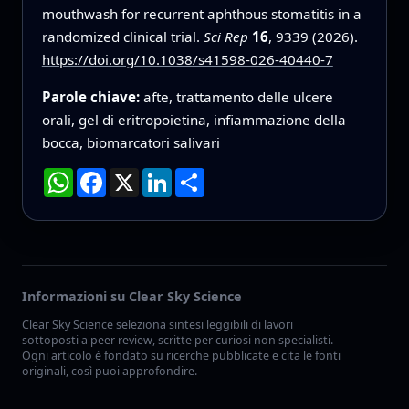
mouthwash for recurrent aphthous stomatitis in a
randomized clinical trial.
Sci Rep
16
, 9339 (2026).
https://doi.org/10.1038/s41598-026-40440-7
Parole chiave:
afte, trattamento delle ulcere
orali, gel di eritropoietina, infiammazione della
bocca, biomarcatori salivari
WhatsApp
Facebook
X
LinkedIn
Condividi
Informazioni su Clear Sky Science
Clear Sky Science seleziona sintesi leggibili di lavori
sottoposti a peer review, scritte per curiosi non specialisti.
Ogni articolo è fondato su ricerche pubblicate e cita le fonti
originali, così puoi approfondire.