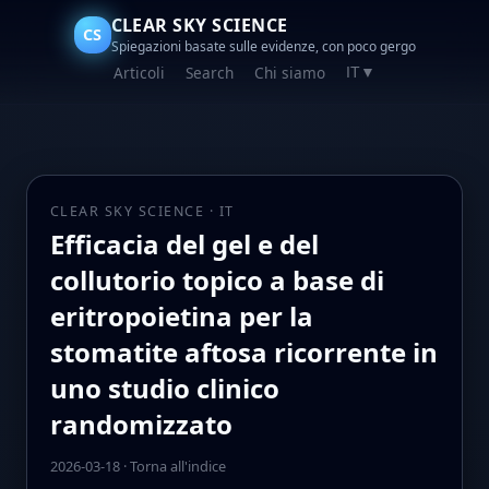
CLEAR SKY SCIENCE
CS
Spiegazioni basate sulle evidenze, con poco gergo
Articoli
Search
Chi siamo
IT
▼
CLEAR SKY SCIENCE · IT
Efficacia del gel e del
collutorio topico a base di
eritropoietina per la
stomatite aftosa ricorrente in
uno studio clinico
randomizzato
2026-03-18
·
Torna all'indice