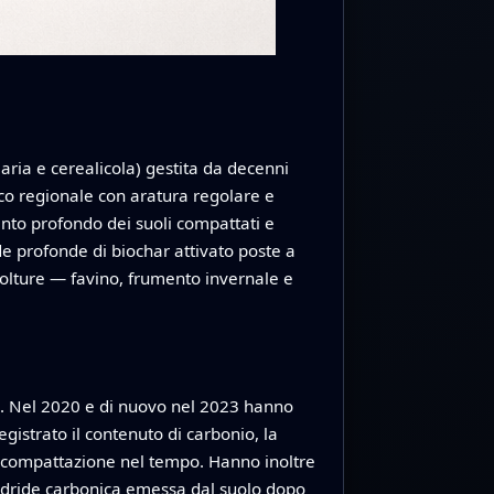
aria e cerealicola) gestita da decenni
ogico regionale con aratura regolare e
nto profondo dei suoli compattati e
de profonde di biochar attivato poste a
 colture — favino, frumento invernale e
io. Nel 2020 e di nuovo nel 2023 hanno
gistrato il contenuto di carbonio, la
i compattazione nel tempo. Hanno inoltre
nidride carbonica emessa dal suolo dopo