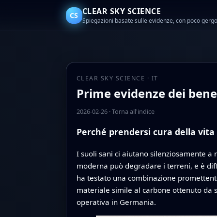
CLEAR SKY SCIENCE
CS
Spiegazioni basate sulle evidenze, con poco gerg
CLEAR SKY SCIENCE · IT
Prime evidenze dei benef
2026-02-26
·
Torna all'indice
Perché prendersi cura della vita
I suoli sani ci aiutano silenziosamente a
moderna può degradare i terreni, e è diff
ha testato una combinazione promettente 
materiale simile al carbone ottenuto da s
operativa in Germania.