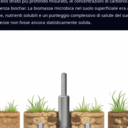
Nello strato più profondo misurato, le concentrazioni di carbon
enza biochar. La biomassa microbica nel suolo superficiale era a
ne, nutrienti solubili e un punteggio complessivo di salute del s
enze non fosse ancora statisticamente solida.