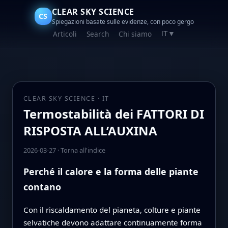
CLEAR SKY SCIENCE
CS
Spiegazioni basate sulle evidenze, con poco gergo
Articoli
Search
Chi siamo
IT
▼
CLEAR SKY SCIENCE · IT
Termostabilità dei FATTORI DI
RISPOSTA ALL’AUXINA
2026-03-27
·
Torna all'indice
Perché il calore e la forma delle piante
contano
Con il riscaldamento del pianeta, colture e piante
selvatiche devono adattare continuamente forma