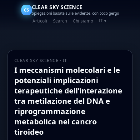
CLEAR SKY SCIENCE
CS
Spiegazioni basate sulle evidenze, con poco gergo
Articoli
Search
Chi siamo
IT
▼
CLEAR SKY SCIENCE · IT
I meccanismi molecolari e le
potenziali implicazioni
terapeutiche dell’interazione
tra metilazione del DNA e
riprogrammazione
metabolica nel cancro
tiroideo