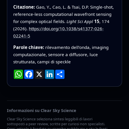
Citazione:
Gao, Y., Cao, L. & Tsai, D.P. Single-shot,
reference-less computational wavefront sensing
for complex optical fields.
Light Sci Appl
15
, 174
(2026).
https://doi.org/10.1038/s41377-026-
02241-5
Parole chiave:
rilevamento dell’onda, imaging
computazionale, sensore a diffusore, luce
strutturata, campi di speckle
WhatsApp
Facebook
X
LinkedIn
Condividi
Informazioni su Clear Sky Science
Clear Sky Science seleziona sintesi leggibili di lavori
sottoposti a peer review, scritte per curiosi non specialisti.
Ogni articolo è fondato su ricerche pubblicate e cita le fonti