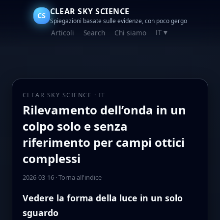
CLEAR SKY SCIENCE
CS
Spiegazioni basate sulle evidenze, con poco gergo
Articoli
Search
Chi siamo
IT
▼
CLEAR SKY SCIENCE · IT
Rilevamento dell’onda in un
colpo solo e senza
riferimento per campi ottici
complessi
2026-03-16
·
Torna all'indice
Vedere la forma della luce in un solo
sguardo