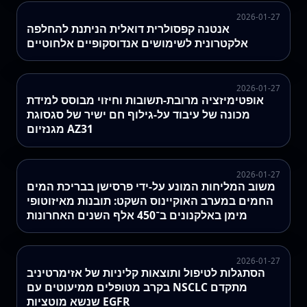
2026-01-27
אנטנה קפסולרית דואלית הניתנת להחלפה
אלקטרונית לשימושים אנדוסקופיים אלחוטיים
2026-01-27
אופטימיזציה מרובת-תשובות וחיזוי מבוסס למידת
מכונה של עיבוד על-גילוף חם ישיר של סגסוגת
מגנזיום AZ31
2026-01-27
משוב המליחות המונע על‑ידי פרסישן בבריכת המים
החמים במערב האוקיינוס השקט: תובנות מאיזוטופי
מימן באלקנונים ב־450 אלף השנים האחרונות
2026-01-27
הסתגלות לטיפול ותוצאות קליניות של אזימרטיניב
בקרב מטופלים ממיעוטים עם NSCLC מתקדם
שנשא מוטציות EGFR