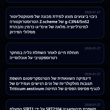
2026-01-27
ניבוי ביצועים מונע למידת מכונה של פוטוקטליזטור
הטרוסטרוקטורה Z‑scheme של g-C3N4/SnS2
למינרליזציה מלאה של אינדיגו כרמין והבהרת
מסלולי הפירוק
2026-01-27
תוחלת חיים לאחר השתלת כליה במחקר
רטרוספקטיבי על אוכלוסייה
2026-01-27
דינמיקה השוואתית של הטרנסקריפטום חושפת
תגובות מולקולריות של זנים רגישים ועמידים של
Triticum aestivum לנגיף פסיפס הפסים של החיטה
2026-01-27
הפעלת SIRT1 על ידי SRT2104 משפרת מיטופאגיה