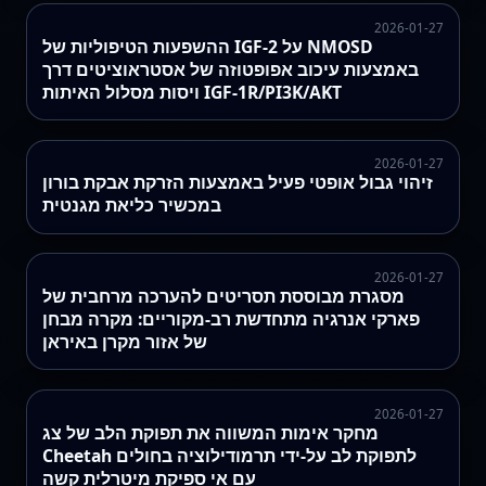
2026-01-27
ההשפעות הטיפוליות של IGF-2 על NMOSD
באמצעות עיכוב אפופטוזה של אסטראוציטים דרך
ויסות מסלול האיתות IGF-1R/PI3K/AKT
2026-01-27
זיהוי גבול אופטי פעיל באמצעות הזרקת אבקת בורון
במכשיר כליאת מגנטית
2026-01-27
מסגרת מבוססת תסריטים להערכה מרחבית של
פארקי אנרגיה מתחדשת רב-מקוריים: מקרה מבחן
של אזור מקרן באיראן
2026-01-27
מחקר אימות המשווה את תפוקת הלב של צג
Cheetah לתפוקת לב על‑ידי תרמודילוציה בחולים
עם אי ספיקת מיטרלית קשה