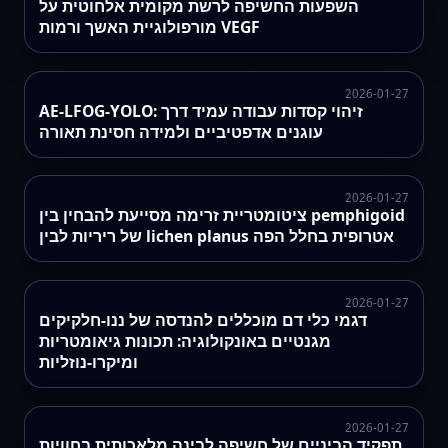
השפעות החשיפה לרשת מקומית אלחוטית על
מורפולוגיית האשך ורמות VEGF
2026-01-27
AE-LFOG-YOLO: זיהוי קסדות עבודה עמיד דרך
עוגנים אדפטיביים ולמידה חסינת תאורה
2026-01-27
ציטומטריית זרימה מסייעת להבחין בין pemphigoid
של ריריות לבין lichen planus אטרופית בחלל הפה
2026-01-27
דגמי כלי דם מוכללים להנדסה של ננו-חלקיקים
מגנטיים באונקולוגיה: תכונות גיאומטריות
ומיקרו-נוזליות
2026-01-27
תפקיד הביניים של חשיפה לבינה מלאכותית בחוויות