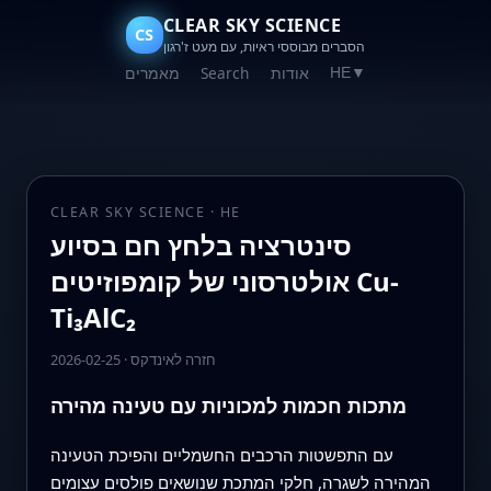
CLEAR SKY SCIENCE
CS
הסברים מבוססי ראיות, עם מעט ז'רגון
אודות
Search
מאמרים
HE
▼
CLEAR SKY SCIENCE · HE
סינטרציה בלחץ חם בסיוע
אולטרסוני של קומפוזיטים Cu-
Ti₃AlC₂
חזרה לאינדקס
·
2026-02-25
מתכות חכמות למכוניות עם טעינה מהירה
עם התפשטות הרכבים החשמליים והפיכת הטעינה
המהירה לשגרה, חלקי המתכת שנושאים פולסים עצומים