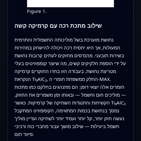
Figure 1.
שילוב מתכת רכה עם קרמיקה קשה
נחושת מוערכת בשל מוליכותה החשמלית והתרמית
המעולות, אך היא יחסית רכה ויכולה להישחק במהירות
בשירות תובעני. מהנדסים מחזקים לעתים קרובות נחושת
על ידי הוספת חלקיקים קשים, מה שיוצר קומפוזיטים בעלי
מטריצת נחושת. בעבודה הזו בחרו החוקרים קרמיקה
הנקראת Ti₃AlC₂, החלק ממשפחת חומרי ה‑MAX.
חומרים אלה יוצאי דופן: הם מתנהגים בחלקם כמו מתכות
— מוליכים חום וחשמל — ובאותו זמן משמרים את החוזק,
הקשיחות והתנגדות השחיקה של קרמיקות. כאשר Ti₃AlC₂
נמסך בנחושת בכמות המתאימה, הקומפוזיט המתקבל
נעשה חזק יותר, קל יותר ועמיד יותר לשחיקה ועדיין מוליך
חשמל ביעילות — שילוב מושך עבור מחברי כוח ורכיבי
פיזור חום.