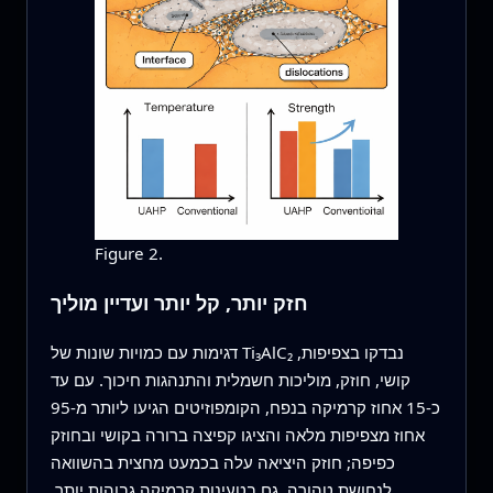
Figure 2.
חזק יותר, קל יותר ועדיין מוליך
דגימות עם כמויות שונות של Ti₃AlC₂ נבדקו בצפיפות,
קושי, חוזק, מוליכות חשמלית והתנהגות חיכוך. עם עד
כ‑15 אחוז קרמיקה בנפח, הקומפוזיטים הגיעו ליותר מ‑95
אחוז מצפיפות מלאה והציגו קפיצה ברורה בקושי ובחוזק
כפיפה; חוזק היציאה עלה בכמעט מחצית בהשוואה
לנחושת טהורה. גם בטעינות קרמיקה גבוהות יותר,