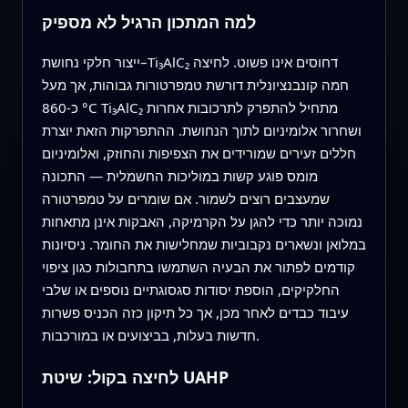
למה המתכון הרגיל לא מספיק
ייצור חלקי נחושת–Ti₃AlC₂ דחוסים אינו פשוט. לחיצה
חמה קונבנציונלית דורשת טמפרטורות גבוהות, אך מעל
כ‑860 °C Ti₃AlC₂ מתחיל להתפרק לתרכובות אחרות
ושחרור אלומיניום לתוך הנחושת. ההתפרקות הזאת יוצרת
חללים זעירים שמורידים את הצפיפות והחוזק, ואלומיניום
מומס פוגע קשות במוליכות החשמלית — התכונה
שמעצבים רוצים לשמור. אם שומרים על טמפרטורה
נמוכה יותר כדי להגן על הקרמיקה, האבקות אינן מתאחות
במלואן ונשארים נקבוביות שמחלישות את החומר. ניסיונות
קודמים לפתור את הבעיה השתמשו בתחבולות כגון ציפוי
החלקיקים, הוספת יסודות סגסוגתיים נוספים או שלבי
עיבוד כבדים לאחר מכן, אך כל תיקון כזה הכניס פשרות
חדשות בעלות, בביצועים או במורכבות.
לחיצה בקול: שיטת UAHP