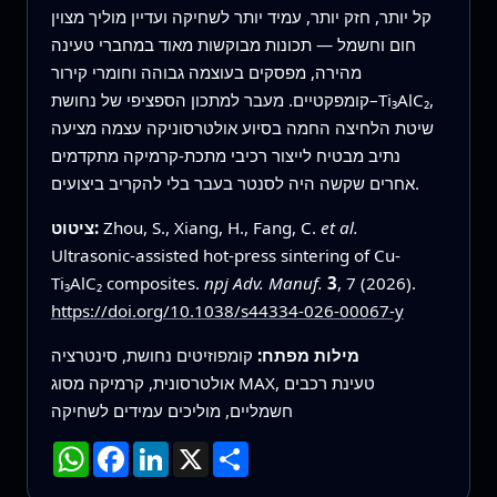
קל יותר, חזק יותר, עמיד יותר לשחיקה ועדיין מוליך מצוין
חום וחשמל — תכונות מבוקשות מאוד במחברי טעינה
מהירה, מפסקים בעוצמה גבוהה וחומרי קירור
קומפקטיים. מעבר למתכון הספציפי של נחושת–Ti₃AlC₂,
שיטת הלחיצה החמה בסיוע אולטרסוניקה עצמה מציעה
נתיב מבטיח לייצור רכיבי מתכת‑קרמיקה מתקדמים
אחרים שקשה היה לסנטר בעבר בלי להקריב ביצועים.
et al.
Zhou, S., Xiang, H., Fang, C.
ציטוט:
Ultrasonic-assisted hot-press sintering of Cu-
Ti₃AlC₂ composites.
npj Adv. Manuf.
3
, 7 (2026).
https://doi.org/10.1038/s44334-026-00067-y
מילות מפתח:
קומפוזיטים נחושת, סינטרציה
אולטרסונית, קרמיקה מסוג MAX, טעינת רכבים
חשמליים, מוליכים עמידים לשחיקה
שתף
X
LinkedIn
Facebook
WhatsApp