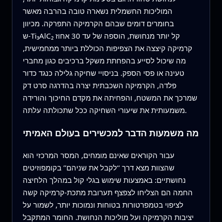
המוליכות החשמלית נשארה טובה בהרבה מאשר
בחומרים דומים שבהם הקרמיקה התפרקה. מכיוון
ש‑Ti₃AlC₂ קל יותר מנחושת, הוספה של עד 30 אחוז
קרמיקה קיצצה את הצפיפות הכוללת ביותר ממחמישית,
מה שיכול לסייע בהפחתת משקל ברכיבים כגון מחברי
טעינה או פסי הספק. בניסויי שחיקה גלילה כנגד כדור
פלדה, הקרמיקה השכבתית יצרה בהדרגה סרט דק
שמרכך את המשטח, והפחיתה את מקדם החיכוך והורידה
משמעותית את שיעורי השחיקה ככל שתכולתה עלתה.
מה משמעות הדבר למכשירים בעולם האמיתי
עבור הקוראים שאינם מומחים, המסר המרכזי הוא
שהצוות מצא דרך ‘‘לקבל את שניהם’’ בקומפוזיטים
נחושתיים: באמצעות שימוש בגלי קול במהלך הלחיצה
החמה הם הצליחו לצפצף תערובת מתכת‑קרמיקה קשה
לציפוי בטמפרטורות בטוחות ונמוכות יותר, לשמור על
יציבות הקרמיקה ועל מוליכות הנחושת. החומר המתקבל