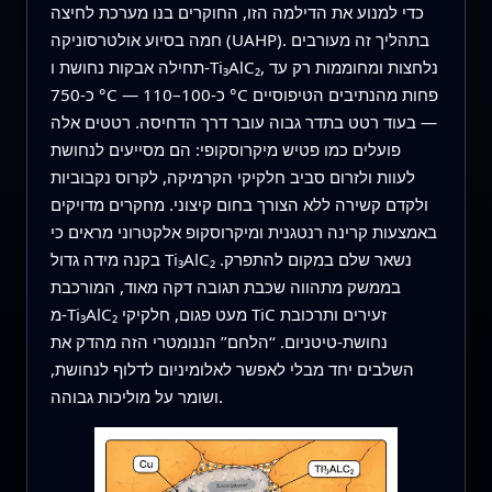
כדי למנוע את הדילמה הזו, החוקרים בנו מערכת לחיצה
חמה בסיוע אולטרסוניקה (UAHP). בתהליך זה מעורבים
תחילה אבקות נחושת ו‑Ti₃AlC₂, נלחצות ומחוממות רק עד
כ‑750 °C — כ‑100–110 °C פחות מהנתיבים הטיפוסיים
— בעוד רטט בתדר גבוה עובר דרך הדחיסה. רטטים אלה
פועלים כמו פטיש מיקרוסקופי: הם מסייעים לנחושת
לעוות ולזרום סביב חלקיקי הקרמיקה, לקרוס נקבוביות
ולקדם קשירה ללא הצורך בחום קיצוני. מחקרים מדויקים
באמצעות קרינה רנטגנית ומיקרוסקופ אלקטרוני מראים כי
בקנה מידה גדול Ti₃AlC₂ נשאר שלם במקום להתפרק.
בממשק מתהווה שכבת תגובה דקה מאוד, המורכבת
מ‑Ti₃AlC₂ מעט פגום, חלקיקי TiC זעירים ותרכובת
נחושת‑טיטניום. ‘‘הלחם’’ הננומטרי הזה מהדק את
השלבים יחד מבלי לאפשר לאלומיניום לדלוף לנחושת,
ושומר על מוליכות גבוהה.