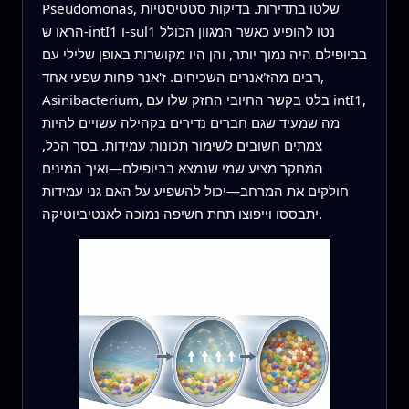
Pseudomonas, שלטו בתדירות. בדיקות סטטיסטיות
הראו ש-intI1 ו-sul1 נטו להופיע כאשר המגוון הכולל
בביופילם היה נמוך יותר, והן היו מקושרות באופן שלילי עם
רבים מהז'אנרים השכיחים. ז'אנר פחות שפעי אחד,
Asinibacterium, בלט בקשר החיובי החזק שלו עם intI1,
מה שמעיד שגם חברים נדירים בקהילה עשויים להיות
צמתים חשובים לשימור תכונות עמידות. בסך הכל,
המחקר מציע שמי שנמצא בביופילם—ואיך המינים
חולקים את המרחב—יכול להשפיע על האם גני עמידות
יתבססו וייפוצו תחת חשיפה נמוכה לאנטיביוטיקה.