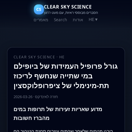
CLEAR SKY SCIENCE
CS
הסברים מבוססי ראיות, עם מעט ז'רגון
אודות
Search
מאמרים
HE
▼
CLEAR SKY SCIENCE · HE
גורל פרופיל העמידות של ביופילם
במי שתייה שנחשף לריכוז
תת-מינימלי של ציפרופלוקסצין
חזרה לאינדקס
·
2026-03-26
מדוע שאריות זעירות של תרופות במים
מהברז חשובות
רובנו מניחים שלאחר שהמים עוזבים תחנת הטיהור הם