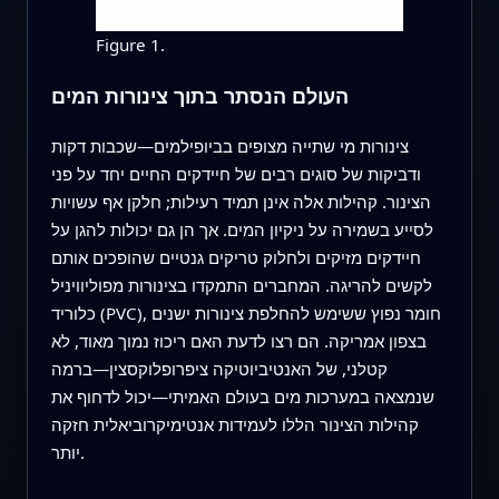
Figure 1.
העולם הנסתר בתוך צינורות המים
צינורות מי שתייה מצופים בביופילמים—שכבות דקות
ודביקות של סוגים רבים של חיידקים החיים יחד על פני
הצינור. קהילות אלה אינן תמיד רעילות; חלקן אף עשויות
לסייע בשמירה על ניקיון המים. אך הן גם יכולות להגן על
חיידקים מזיקים ולחלוק טריקים גנטיים שהופכים אותם
לקשים להריגה. המחברים התמקדו בצינורות מפוליוויניל
כלוריד (PVC), חומר נפוץ ששימש להחלפת צינורות ישנים
בצפון אמריקה. הם רצו לדעת האם ריכוז נמוך מאוד, לא
קטלני, של האנטיביוטיקה ציפרופלוקסצין—ברמה
שנמצאה במערכות מים בעולם האמיתי—יכול לדחוף את
קהילות הצינור הללו לעמידות אנטימיקרוביאלית חזקה
יותר.