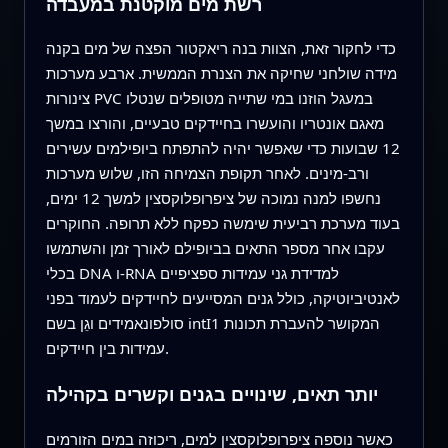
רשת מים מוקטנת במעבדה
כדי לחקור זאת, הצוות בנה ריאקטור הפצה של מים בקנה
מידה שולחני שחיקה את הצנרת הממשית. ארבע מערכות
צינורות PVC במעגל הוזנו במי שתייה מטופלים שנטלו
מאגם אונטריו והועשרו בחיידקים טבעיים, והורצו במשך
12 שבועות כדי שאפשר יהיה להתפתח ביופילמים עשירים
ורב-מינים. לאחר תקופת הצמיחה הזו, שלוש מערכות
נחשפו למנה נמוכה של ציפרופלוקסצין למשך 12 ימים,
בעוד מערכת רביעית שימשה כפקח ללא תרופה. החוקרים
עקבו אחר מספר התאים בביופילם לאורך זמן והשתמשו
בכלי DNA ו-RNA למדידת גני עמידות ספציפיים
לאנטיביוטיקה, כולל גנים המסייעים לחיידקים לעמוד בפני
סולפונאמידים וגֵן בשם intI1 המקושר להעברת תכונות
עמידות בין חיידקים.
יותר תאים, שינויים בגנים וקשרים בקהילה
כאשר נוספה ציפרופלוקסצין למים, ריכוזה במים הזורמים