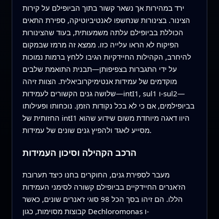
ירד במהירות אך נשאר קשור בתוך הביופילם על קירות
הצינור. בצינורות שנחשפו לאנטיביוטיקה, ספירת התאים
הכוללת בביופילם עלתה משמעותית, בעוד שהצינורות
הפיקוח לא הראו עלייה כזו. ממצא זה מרמז שבמקום
להיחרב, הקהילות החיידקיות הגיבו ללחץ ברמות נמוכות
על ידי התגברות בצפיפותן—תבנית התואמת שלבים
מוקדמים של עמידות אנטימיקרוביאלית. הצוות זיהה
שלושה גנים הקשורים לעמידות—intI1, sul1 ו-sul2—
בביופילמים, אם כי לא בכל נקודות הזמן. נוכחותו ופעילותו
החזותית של intI1 היוו דאגה מיוחדת משום שידוע שהוא
מסייע לאגד ולהפיץ גנים שונים של עמידות.
הרכב הקהילה וסיכון העמידות
מעבר לספירת גנים, החוקרים בחנו כיצד תערובת
הז'אנרים החיידקיים בביופילם קשורה לסימני העמידות
הללו. הם זיהו בסך הכל 98 סוגי ז'אנרים שונים, כאשר
קבוצות מסוימות, כגון Dechloromonas ו-