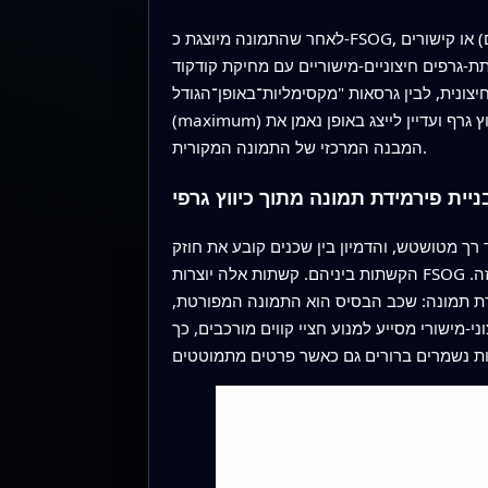
לאחר שהתמונה מיוצגת כ-FSOG, ניתן לפשט את הרשת באופן מבוקר. המאמר מפתח כללים למה שקורה כאשר מסירים נקודות מסוימות (קודקודים) או קישורים
ת-גרפים חיצוניים-מישוריים עם מחיקת קודקוד
ונית, לבין גרסאות "מקסימליות־באופן־הגודל"
(maximum) ששומרות על כמה שיותר מידע מטושטש. אוצר המילים הזה מאפשר להם להסתכל בצורה מדויקת על כמה ניתן לכווץ גרף ועדיין לייצג באופן נאמן את
המבנה המרכזי של התמונה המקורית.
ניית פירמידת תמונה מתוך כיווץ גרפי
ך מטושטש, והדמיון בין שכנים קובע את חוזק
הקשתות ביניהם. קשתות אלה יוצרות FSOG שמגדיר אזורים משמעותיים כ"פאות" בגרף. גרף דו-שיחי נלווה הופך כל אזור לצומת בודד, וחושף כיצד אזורים נגעים זה בזה.
ידת תמונה: שכב הבסיס הוא התמונה המפורטת,
-מישורי מסייע למנוע חציי קווים מורכבים, כך