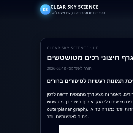
CLEAR SKY SCIENCE
CS
הסברים מבוססי ראיות, עם מעט ז'רגון
CLEAR SKY SCIENCE · HE
גרף חיצוני רכים מטושטשים
חזרה לאינדקס
·
2026-02-18
כת תמונות רעשיות לסיפורים ברורים
ברורים. מאמר זה מציג דרך מתמטית חדשה לרסן
ם כלי הנקרא גרף חיצוני רך מטושטש (fuzzy soft
outerplanar graph), רשת מאורגנת בקפידה שממירה תמונה מבולגנת לסקיצה נקייה של אזורים והקשרים ביניהם, מה שהופך משימות מאוחרות יותר כמו דחיסה או
ניתוח לאמינותיות יותר.