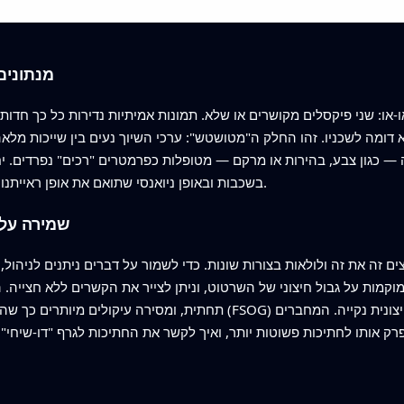
מנתונים 
ו: שני פיקסלים מקושרים או שלא. תמונות אמיתיות נדירות כל כך חדות. 
דומה לשכניו. זהו החלק ה"מטושטש": ערכי השיוך נעים בין שייכות מלאה
 — כגון צבע, בהירות או מרקם — מטופלות כפרמטרים "רכים" נפרדים. י
בשכבות ובאופן ניואנסי שתואם את אופן ראייתנו הגבולי של קצוות לא ודאיים וחפיפות בין עצמים.
שמירה על 
ים זה את זה ולולאות בצורות שונות. כדי לשמור על דברים ניתנים לניהו
מוקמות על גבול חיצוני של השרטוט, וניתן לצייר את הקשרים ללא חצייה
תחתית, ומסירה עיקולים מיותרים כך שהמסלולים קלים למעקב. גרף חיצוני
רק אותו לחתיכות פשוטות יותר, ואיך לקשר את החתיכות לגרף "דו-שיחי" 