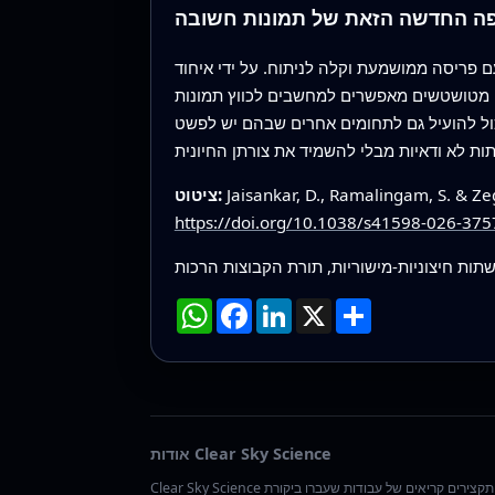
ה החדשה הזאת של תמונות חשובה
פריסה ממושמעת וקלה לניתוח. על ידי איחוד
כים מטושטשים מאפשרים למחשבים לכווץ תמונות
יכול להועיל גם לתחומים אחרים שבהם יש לפשט
Jaisankar, D., Ramalingam, S. & Ze
ציטוט:
https://doi.org/10.1038/s41598-026-375
תות חיצוניות-מישוריות, תורת הקבוצות הרכות
שתף
X
LinkedIn
Facebook
WhatsApp
אודות Clear Sky Science
Clear Sky Science אוצרת תקצירים קריאים של עבודות שעברו ביקורת