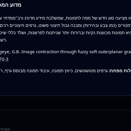
מדוע המפ
 מציעה סוג חדש של מפה לתמונות, שמשלבת מידע מדורג ורב־ממדתי עם 
טרים (כמו צבע ובהירות) ומבנה גבול חיצוני פשוט, גרפים חיצוניים ר
 תמונות מכווצות נקיות וברורות יותר שניתנות לפרשנות, ושלד כללי ש
רשתות לא ודאיות מבלי להשמיד את צורתן החיונית.
geye, G.B. Image contraction through fuzzy soft outerplanar gr
70-3
לות מפתח:
גרפים מטושטשים, כיווץ תמונה, עיבוד תמונה מבוסס גרף, רש