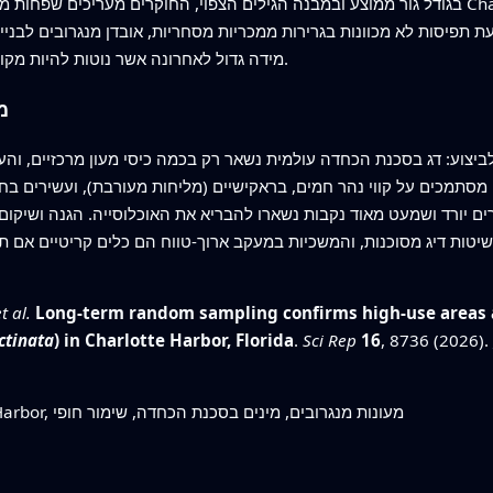
 תפיסות לא מכוונות בגרירות ממכריות מסחריות, אובדן מנגרובים לבניי
מידה גדול לאחרונה אשר נוטות להיות מקושרות לפריחות אצות מזיקות או לרעלנים אחרים.
מ
צוע: דג בסכנת הכחדה עולמית נשאר רק בכמה כיסי מעון מרכזיים, והעתי
סתמכים על קווי נהר חמים, בראקישיים (מליחות מעורבת), ועשירים בחמ
 יורד ושמעט מאוד נקבות נשארו להבריא את האוכלוסייה. הגנה ושיקום 
י ושיטות דיג מסוכנות, והמשכיות במעקב ארוך-טווח הם כלים קריטיים א
t al.
Long-term random sampling confirms high-use areas 
ectinata
) in Charlotte Harbor, Florida
.
Sci Rep
16
, 8736 (2026).
מסרק-שיניים קטן, Charlotte Harbor, מעונות מנגרובים, מינים בסכנת הכחדה, שימור חופי