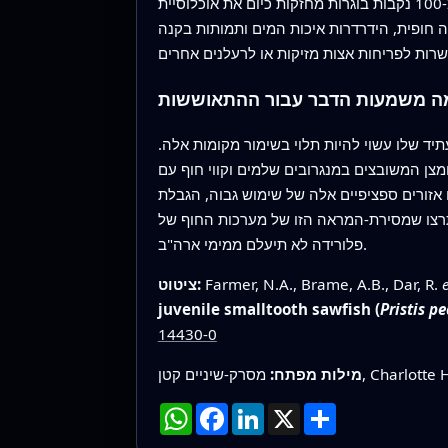
בגודל גור ממוצע ובמבנה הגילים הצפוי, החוקרים מעריכים שפחות מ-100 נקבות בוגרות מחזקות כיום את אוכלוסיית Charlotte Harbor. מאגר רבייה זעיר זה מדאיג
ה חופית, הידרדרות איכות המים ותמותות בקנה
ה משמעות הדבר עבור ההתאוששות
ד שלו עשוי להיות תלוי בשימור מקומות אלה.
צן המשובצים במנגרובים שלמים וקווי חוף עם
אזורים ספציפיים אלה של שימוש גבוה, הגבלת
ם תרצו שמסירת-המראה הזו של מערכות החוף של
פלורידה לא תיעלם ממימי ארה"ב.
e
Farmer, N.A., Brame, A.B., Dar, R.
ציטוט:
juvenile smalltooth sawfish (
Pristis p
14430-0
מילות מפתח:
שתף
X
LinkedIn
Facebook
WhatsApp