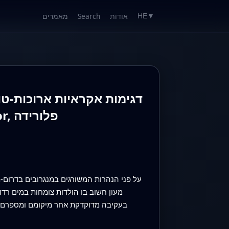
אודות
Search
מאמרים
HE
▼
דגימות אקראיות ארוכות-טו
צעירים של מסרק-שיניים קטן (Pristis pectinata) ב-Charlotte Harbor, פלורידה
על פני הנהרות המשורגים במנגרובים בדרום-מ
בעקיבה מדוקדקת אחר מיקומם ומספרם ש