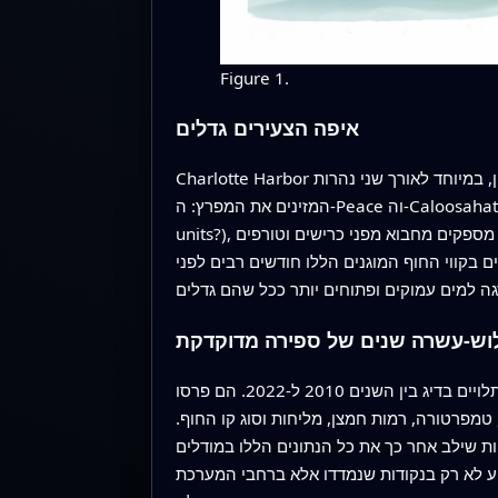
Figure 1.
איפה הצעירים גדלים
Charlotte Harbor הוא אחד הפיורדות הגדולות של פלורידה, אזור שם נהרות מתמזגים עם הים. עבור מסרקי-שיניים קטנים, הוא פועל כמעון, במיוחד לאורך שני נהרות
המזינים את המפרץ: ה-Peace וה-Caloosahatchee. גורים וצעירים בני שנה, כולם מתחת לכשני מטרים–שניים וחצי (עד כארבעה מטרים?—adjust length to local
units?), נוטים להישאר במים רדודים מאוד قرب החוף, לעתים בסמוך לשיחי מנגרובים. שורשי המנגרובים המסובכים הללו מספקים מחבוא מפני כרישים וטורפים
ם בקווי החוף המוגנים הללו חודשים רבים לפני
וש-עשרה שנים של ספירה מדוקדקת
כדי להבין כמה צעירים משתמשים במעונות אלה ובאילו אזורים הם מתרכזים, ביצעו המדענים סקרים ארוכי-טווח בלתי-תלויים בדיג בין השנים 2010 ל-2022. הם פרסו
טמפרטורה, רמות חמצן, מליחות וסוג קו החוף.
וות שילב אחר כך את כל הנתונים הללו במודלים
ע לא רק בנקודות שנמדדו אלא ברחבי המערכת