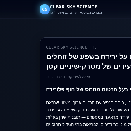
CLEAR SKY SCIENCE
CS
הסברים מבוססי ראיות, עם מעט ז'רגון
CLEAR SKY SCIENCE · HE
 על ירידה בשפע של זוחלים
חזרה לאינדקס
·
2026-03-10
 בעל חרטום מנומס של חוף פלורידה
טן, רוחב-סנפיר עם חרטום ארוך ומשונן שנראה
ים צעירים ב-Charlotte Harbor, מעון חשוב בו הולדות צומחות במים רדודים ומוגנים.
ירידה מדאיגה במספרם — תובנות שהן בעלות