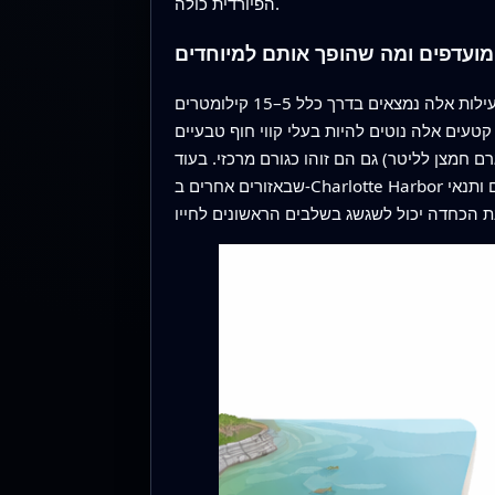
הפיורדית כולה.
י מועדפים ומה שהופך אותם למיוחדים
המודלים הראו כי הצעירים מעדיפים במידה רבה אזורים חוזרים של "שימוש גבוה" שנשארו יציבים לאורך השנים. מוקדי פעילות אלה נמצאים בדרך כלל 5–15 קילומטרים
עים אלה נוטים להיות בעלי קווי חוף טבעיים
ים צפופים, ולא בקירות חוף מחוזקים ותעלות מפותחות כבדה. מים מועשרים בחמצן (מעל כ-7 מיליגרם חמצן לליטר) גם הם זוהו כגורם מרכזי. בעוד
שבאזורים אחרים ב-Charlotte Harbor יש דמיון חיצוני, הם נדירים מארחים גורים קטנים, מה שמעיד כי שילוב של נאמנות נקבות לאתר הלידה, מסתור מנגרובים ותנאי