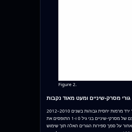
Figure 2.
גורי מסרק-שיניים ומעט מאוד נקבות
למרות שמצאו אזורי מעון מהימנים אלה, המחקר חשף מגמה מדאיגה: מספרם המוערך של הגורים הקטנים באזור הסקר ירד מרמות יחסית גבוהות בשנים 2010–2012
לרמות נמוכות יותר ותנודתיות לאחר מכן, ונשאר מדוכא בשנים האחרונות. בממוצע, המודלים מצביעים על מספר מצומצם של מסרקי-שיניים בני גיל 0 ו-1 התופסים את
חור על סמך ספירות הגורים האלה תוך שימוש