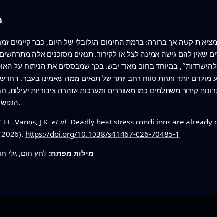
מ
ציאות קשה אך ברורה: ברמת החימום הגלובלי של היום, כבר קיימים ז
ים שאין להם גישה אמינה לצל או לקירור. תנאים מסוכנים אלה מתרחשים
 להישרדות״, במיוחד בחום מאוד יבש. בכך שמבססים את הניתוח על האופ
 מוקדם יותר ותחת טווח רחב יותר של תנאים ממה שאמינו בעבר. החדשו
תרונות קירור משתלמים כמו מאווררים ומערכות אזהרה ציבוריות יעילות, 
הנפשות האבודות ככל שגלי החום מתרבים ומתחזקים.
C.H., Vanos, J.K.
et al.
Deadly heat stress conditions are already 
 (2026).
https://doi.org/10.1038/s41467-026-70485-1
מילות מפתח:
לחץ חום, גלי חו