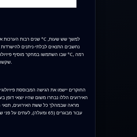
נחשבים התנאים לבלתי-ניתנים להישרדות ל
שקשורה בצמוד למכת חום קטלנית, והוא משלב מגבלות הקשורות לגיל על יכולת ההזעה וכן את העומס הנוסף של שמש ישירה.
האירועים הללו נבחרו משום שהיו יוצאי דופן 
עבור מבוגרים (65 ומעלה), ל