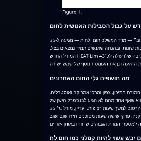
Figure 1.
 על גבול הסבילות האנושית לחום
שנים רבות הערכות אקלימיות רבות הסתמכו על כלל אצבע פשוט: אם טמפרטורת ה״כדור הרטוב״ — מדד המשלב חום ולחות — מגיעה ל‑35 °C למשך שש שעות,
ות שונות, ובהנחה שאנשים תמיד נמצאים בצל.
המודל החדש HEAT-Lim שבו השתמשו במחקר מוסיף פיזיולוגיה ריאליסטית: הוא עוקב כמה חום אדם יכול לאגור לפני שטמפרטורת הליבה שלו עולה לכ־43 °C, רמה
מה חושפים גלי החום האחרונים
 חום מתועדים היטב מאז 2003, מאירופה ועד דרום אסיה, המזרח התיכון, צפון ומרכז אמריקה ואוסטרליה.
 הוא שאף אחד מהם לא הגיע לבנצ'מרק הישן של
35 °C בכדור הרטוב למשך שעות רצופות. ועדיין, מודל HEAT-Lim מראה שבמהלך כל ששת האירועים, תנאי החוץ בשמש ישירה עברו לאזור ה״לא-ניתן-להישרדות״
ה ולרקנה, פרקי שישה שעות מסוכנים חזרו שוב ושוב
 יבש עשוי להיות קטלני כמו חום לח