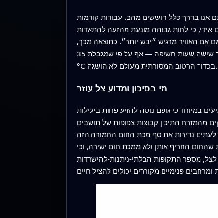
ם אנו בדרך כלל חוששים מהם. עבודות קודמות
מונעת מהזעה להתאדות. HEAT-Lim מאשר את הסיכון הזה, אך גם מראה שכאשר האוויר יבש מאוד, הגוף האנושי בסופו של דבר
 אם האוויר מרגיש ״יבש יותר״. כתוצאה מכך,
ערים כמו פיניקס, עם טמפרטורות קיצוניות ולחות נמוכה, הראו תקופות רבות שבהן מבוגרים בשמש מלאה לא יכלו לשרוד שישה שעות חשיפה — אף על פי שמגבלת 35
°C בכדור הרטוב המסורתית מעולם לא הושגה.
מי בסיכון ומדוע צל עוזר
ים במיוחד כי גופם נוטה להזיע פחות ביעילות
ים מהמזרח התיכון קבוצות צפופות של תושבים
שוב ושוב לתנאי חוץ שהמודל מחשיב כקטלניים. לעומת זאת, גל החום הקטלני של אירופה ב‑2003 עבר לעתים נדירות את סף מכת החום החמורה הזה
שהחום החריף אותן ולא ממכת חום ישירה, וכי
 לצל, מספר התקופות הבלתי-ניתנות-להישרדות