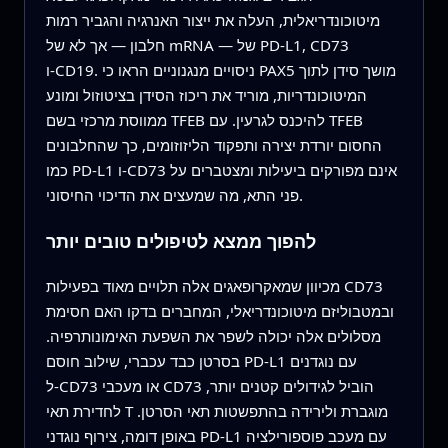
מיטוכונדריאלית, העלה את ייצור האנרגיה והגביר רמות
חלבון — אך לא של mRNA — של PD-L1, CD73
ו‑CD19. ניסויים מנגנוניים הראו כי PAX5 מושך סידן לתוך
המיטוכונדריות, מוריד את ריכוז הסידן בציטוזול ומונע
ממווסת מרכזי בשם TFEB להיכנס לגרעין. עם TFEB
החסום יורדת יצירה ותפקוד הליזוזומים, כך שהחלבונים
כמו PD-L1 ו‑CD73 אינם מפורקים ביעילות ומצטברים על
פני התא, מה שמעצים את הדיכוי החיסוני.
להפוך ממצא לטיפולים טובים יותר
מכיוון שמאקרופאגים אלה תלויים מאוד בפעילות CD73
ובמטבוליזם מיטוכונדריאלי, המחברים בדקו האם חסימת
מסלולים אלה יכולה לשפר את השפעת האימונותרפיה.
בסרטן כבד עכברי, שילוב חוסם PD-L1 עם נוגדנים
ל‑CD73 או מעכבי CD73 הוביל לגידולים קטנים יותר,
לחדירת תאי T מוגברת ולירידה בהתפשטות תאי הסרטן.
באופן דומה, צירוף נוגדני PD-L1 עם מעכב פוספורילציה