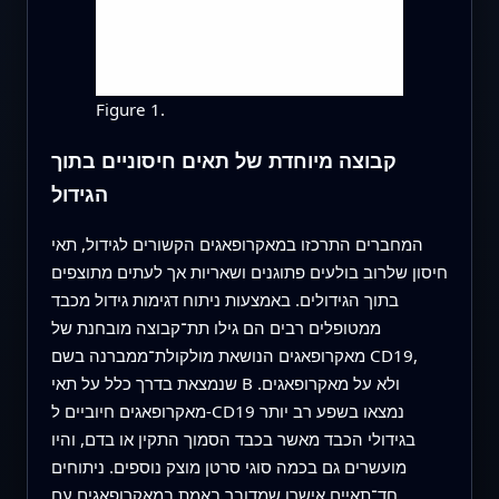
Figure 1.
קבוצה מיוחדת של תאים חיסוניים בתוך
הגידול
המחברים התרכזו במאקרופאגים הקשורים לגידול, תאי
חיסון שלרוב בולעים פתוגנים ושאריות אך לעתים מתוצפים
בתוך הגידולים. באמצעות ניתוח דגימות גידול מכבד
ממטופלים רבים הם גילו תת־קבוצה מובחנת של
מאקרופאגים הנושאת מולקולת־ממברנה בשם CD19,
שנמצאת בדרך כלל על תאי B ולא על מאקרופאגים.
מאקרופאגים חיוביים ל‑CD19 נמצאו בשפע רב יותר
בגידולי הכבד מאשר בכבד הסמוך התקין או בדם, והיו
מועשרים גם בכמה סוגי סרטן מוצק נוספים. ניתוחים
חד־תאיים אישרו שמדובר באמת במאקרופאגים עם