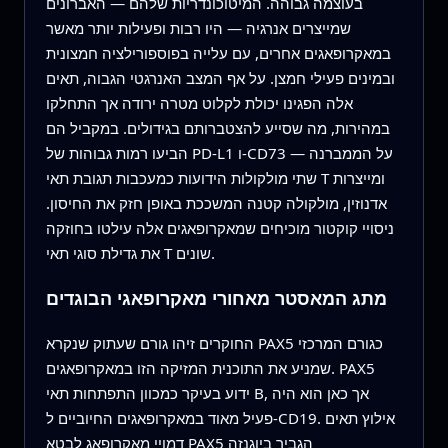
בעוצמה גבוהה. המיטוכונדריות שלהם — האברונים
שמייצרים אנרגיה — היו רבות ופעילות יותר מאשר
במאקרופאגים אחרים, עם עלייה בפוספורילציה חמצונית
ובמינים פעילי חמצן. על אף המצב האנרגטי הגבוה, תאים
אלה הפגינו יכולת לקלוט מטרה ירודה אך התחלקו
במהירות, מה שסייע להצטברותם בגידולים. במקביל הם
הביעו רמות גבוהות של PD-L1 ו‑CD73 על הממברנה —
שתי מולקולות הידועות כמעכבות תגובת תאי T ומייצרות
אדנוזין, מולקולה קטנה המשככת באופן חזק את החיסון.
ניסויי קוקטור מוכיחים שמאקרופאגים אלה עילטו בחוזקה
את גדילת סוגי תאי T שונים.
מתג המאסטר מאחורי מאקרופאגי הבוגדים
החוקרים זיהו גורם שעתוק שנקרא PAX5 כגורם המרכזי
שמניע את התוכנית המזיקה הזו במאקרופאגים. PAX5
ידוע בעיקר כמכוון התפתחות תאי B, אך כאן הוא היה
פעיל מאוד במאקרופאגים החיוביים ל‑CD19. אילוץ תאים
דמויי מאקרופאג לבטא PAX5 הגביר ביוגנזה