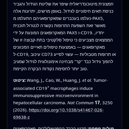
חמצונית מיטוכונדריאלית שיפר את שליטת הגידול והגביר
כניסת תאים חיסוניים לגידול. באופן מרשים, יתרונות אלה
נעלמו בעכברים שמאקרופאגיהם התעלמו מ‑PAX5,
מאשר זאת השפעת התרופות נקשרה לנטרול תוכנית
המאקרופאגים המונעת על ידי PAX5 ו‑CD19. יחדיו,
הממצאים מצביעים כי טיפול סלקטיבי בתת‑קבוצה זו של
מאקרופאגים — באמצעות טיפולים תאייים המכוונים
ל‑CD19, עיכוב CD73 או תרופות מטבוליות — עשוי לסייע
להפוך גידול כבד "קר" מבחינה אימונולוגית לגידול שמגיב
טוב יותר לחסימת נקודות הבקרה הקיימת.
Tumor-
et al.
Wang, J., Cao, W., Huang, J.
ציטוט:
+
associated CD19
macrophages induce
immunosuppressive microenvironment in
hepatocellular carcinoma.
Nat Commun
17
, 3250
(2026).
https://doi.org/10.1038/s41467-026-
69638-z
מילות מפתח:
סרטן הכבד ההפטוצלולרית, מאקרופאגים