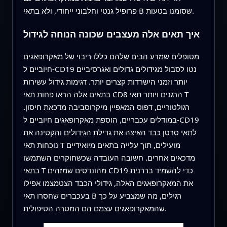
פרופיל גנטי וחלבוני ייחודי, ולא בתאי B שסומנו בטעות.
איך תאים אלה מעצבים שכונה הנוחה לגידול
מטופלים שמרע הבים שלהם כללו ריבוי של מאקרופאגים
חיוביים ל‑CD19 נטו לסבול מגידולים גדולים ואגרסיביים
יותר וזמני הישרדות קצרים יותר. דגימות גידול עשירות
בתאים אלה הראו פחות תאי CD8 הרגנים ויותר תאי T
רגולטוריים, דפוס המאפיין מיקרוסביבה מדכאת חיסון.
במודלים עכבריים, הוספת מאקרופאגים חיוביים ל‑CD19
לתאי סרטן כבד האיצה את גדילת הגידולים והקטינה את
נוכחות תאי T מועילים, תוך עלייה בתאים מיואידיים
מדכאים אחרים. חשובה העובדה שכשחוקרים השתמשו
בתאי T מהונדסים שמזהים CD19 כדי להשמיד בררנית
את המאקרופאגים האלה, גידולי הכבד הצטמצמו אפילו
בעכברים שחסרו תאי B רגילים, מה שמצביע על כך
שהמאקרופאגים עצמם הם המטרה הטיפולית.