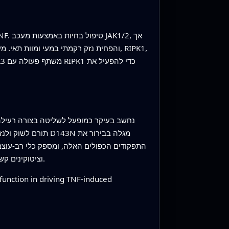
התפקודים הכפולים האלה, ומספק כלי רב‑עוצמ
RIPK3 או RIPK1 עם מעכבי JAK–STAT1 עשוי להרגיע בצורה יעילה יותר דלקת מזיקה במצבים שמונעים על‑ידי TNF וציטוקינים קשורים.
function in driving TNF-induced