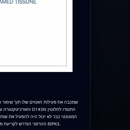
ההרסני הנדרש לקריעת ממברנה, ובכל זאת הוא לא עורר אפופטוזה ספונטנית, ובכך נמנע מהתופעות הלוואי ההרסניות שצוינו במוטנטים ישנים של RIPK3.