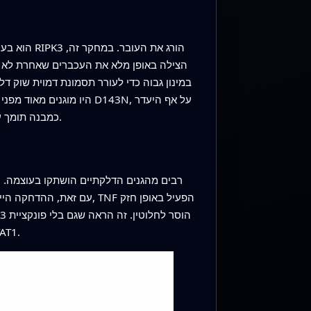
נקרופטוזיס, היו מוגנים באופן חלקי בלבד. הדבר מצביע על כך שתפקידו הלא-קטלני של RIPK3 כמבנה תומך עדיין סייע בהנעת הדלקת.
ההרג שלו, נוכחותו הפיזית של RIPK3 במורכב