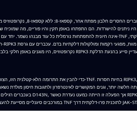
התמו
כדי להבין את התרומה הלא-קטלנית הזו, הצוות בחן פעילות גנים במעי של עכב
ים סיגנליים מסייעת להעביר אותות TNF לתוכנית פרו‑דלקתית דרך JAK–STAT1.