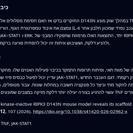
כיבו
החוקרים בדקו אז האם חסימת מסלולים אלה במורד הזרם יכולה להקל על המח
JAK–STAT1 ולהניע דלקת, וששיבוש איתות זה יכול להפחית פגיעה ברקמה אף כאשר נקרופטוזיס כבר נחסם.
מ
ה לחקור מתי וכיצד כל פונקציה חשובה במחלות שונות. עבור מטופלים, 
 kinase-inactive RIPK3 D143N mouse model reveals its scaffold 
12
, 107 (2026).
https://doi.org/10.1038/s41420-026-02962-x
RIPK3, נקרופטוזיס, דלקת, שוק TNF, JAK-STAT1