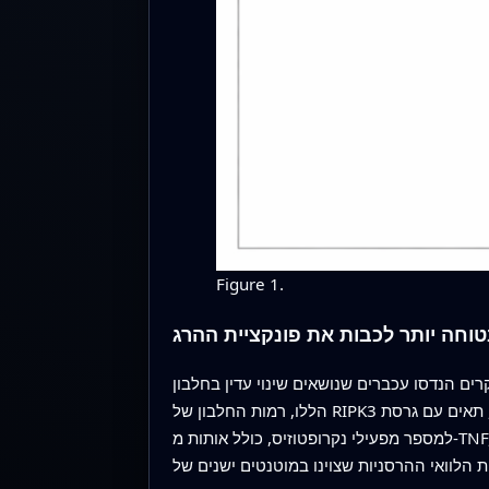
Figure 1.
טוחה יותר לכבות את פונקציית ההרג
 עכברים שנושאים שינוי עדין בחלבון RIPK3 בעמדה בודדת, שמכונה D143N, שמכבה את פעילות האנזים שלו תוך שימור המבנה. בתאים מהעכברים
הללו, רמות החלבון של RIPK3 והארכיטקטורה של רקמות נראו תקינות, והחיות נולדו וגדלו כעמיתיהן הבריאים. חשוב מכך, תאים עם גרסת D143N התנגדו לחלוטין
למספר מפעילי נקרופטוזיס, כולל אותות מ-TNF, מקלטי דמוי-טול ולזיהום ויראלי. ה-RIPK3 המוטנטי כבר לא יכול היה להפעיל את שותפו ההורד או ליצור את המורכב