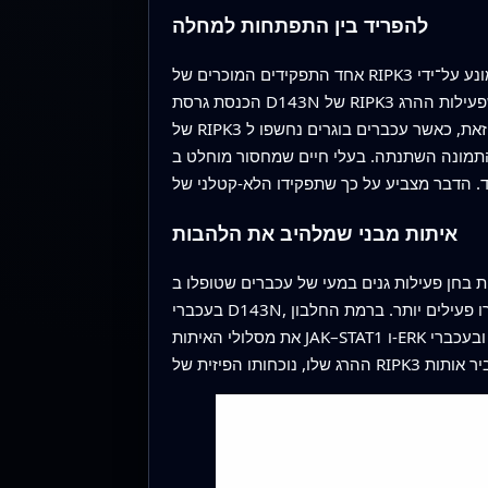
להפריד בין התפתחות למחלה
אחד התפקידים המוכרים של RIPK3 הוא בעוברים החסרים חלבון מפתח אחר, קספאז-8: ללא קספאז-8, נקרופטוזיס מונע על־ידי RIPK3 הורג את העובר. במחקר זה,
הכנסת גרסת D143N של RIPK3 הצילה באופן מלא את העכברים שאחרת לא היו ניתנים להישרדות. הם התפתחו באופן תקין והיו פוריים, מה שמוכיח שפעילות ההרג
של RIPK3 אינה חיונית להתפתחות נורמלית כל עוד מבנהו נשמר. יחד עם זאת, כאשר עכברים בוגרים נחשפו ל-TNF במינון גבוה כדי לעורר תסמונת דמוית שוק דלקתי,
נה השתנתה. בעלי חיים שמחסור מוחלט ב-RIPK3 היו מוגנים מאוד מפני מוות, מפגעי רקמות ומולקולות דלקתיות בדם. עכברים עם גרסת D143N, על אף היעדר
איתות מבני שמלהיב את הלהבות
רים שטופלו ב-TNF. בחיות חסרות RIPK3, רבים מהגנים הדלקתיים הושתקו בעוצמה.
בעכברי D143N, עם זאת, ההדחקה הייתה חלשה יותר, וגנים המקושרים לאינטרפרון ולתגובות חיסון מולדת נשארו פעילים יותר. ברמת החלבון, TNF הפעיל באופן חזק
את מסלולי האיתות JAK–STAT1 ו-ERK בעכברים רגילים ובעכברי D143N, אך הפעלה זו הייתה כמעט נעדרת כאשר RIPK3 הוסר לחלוטין. זה הראה שגם בלי פונקציית