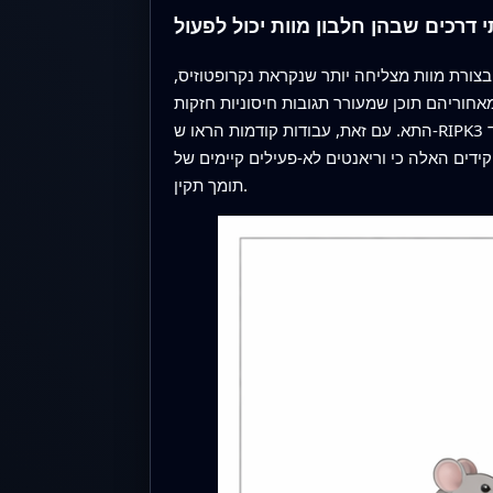
 דרכים שבהן חלבון מוות יכול לפעול
צורת מוות מצליחה יותר שנקראת נקרופטוזיס,
ניות חזקות. RIPK3 מרכזי לנקרופטוזיס: כשהוא מופעל, הוא מפעיל שותף אחר היוצר חורים בממברנת
התא. עם זאת, עבודות קודמות הראו ש-RIPK3 יכול גם לסייע להנעת אפופטוזה מונחית קספאזות ולחזק איתותים דלקתיים גם בלי לגרום למוות תאי. קשה היה להפריד
וריאנטים לא-פעילים קיימים של RIPK3 או הורגים עוברים או מורידים בצורה דרסטית את רמות החלבון, מה שמקשה על חקר תפקודו כמבנה
תומך תקין.