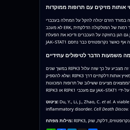
י אותות מזיקים עם תרופות ממוקדות
לה בעכברי D143N במהלך שוק מונע TNF. טיפול בחיות באמצעות מעכב JAK1/2, אך
לא מעכב ERK, צמצם את איבוד טמפרטורת הגוף, הוריד רמות של המולקולה הדלקתית IL-6 והפחית נזק רקמתי במעי ומוות תאי. מעכב נפרד שמכוון חלבון אחר, RIPK1,
גם הגן בחוזקה על העכברים ודיכא את הפעלת JAK–STAT1 ו-ERK. יחד, התוצאות האלו מרמזות שתפקידו המבני של RIPK3 משתף פעולה עם RIPK1 כדי להפעיל את
ה משמעות הדבר לטיפולים עתידיים
במשך שנים RIPK3 נחשב בעיקר כמופעל לשליטה בצורה רעילה של מוות תאי, ופיתוח תרופות התמקד בכיבוי פעילות האנזים שלו. מחקר זה מצביע על כך שזה עלול
שלא להספיק: RIPK3 עדיין יכול לפעול כבסיס פיזי שמאיץ אותות דלקתיים דרך JAK–STAT1, תורם לשוק ולנזק רקמתי. דגם העכבר החדש D143N מגלה בבירור את
הממצאים מציעים ששילוב של תרופות המכוונות
A viable
et al.
Du, Y., Li, J., Zhao, C.
ציטוט:
inflammatory disorder.
Cell Death Discov.
מילות מפתח: