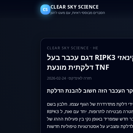
CLEAR SKY SCIENCE
CS
הסברים מבוססי ראיות, עם מעט ז'רגון
CLEAR SKY SCIENCE · HE
דגם עכבר בעל RIPK3 לא-פעיל קינאזי D143N חושף את תפקידו כמבנה תומך בהנעת הפרעה
דלקתית מונעת TNF
חזרה לאינדקס
·
2026-02-24
קר העכבר הזה חשוב להבנת הדלקת
־ידי דלקת מתדרדרת של הגוף עצמו. חלבון בשם
RIPK3 נתפס זמן רב כמבצע מרכזי בצורת מוות תאית אלימה שמזינה דלקת כזו, מה שהופך אותו למטרה מבטיחה לתרופות. יחד עם זאת, ל-RIPK3 יש גם תפקידים
ת ההרג של RIPK3 לבין תפקידו הסיגנלי כ"מבנה תומך", חושף כיצד כל אחד