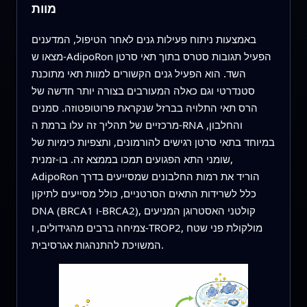
מוות
באמצעות ניתוח פעילות גנים לאחר הטיפול, המדענים
מצאו ש‑AdipoRon הפעיל תגובות סטרס בתוך תאי סרטן
השד. הוא הפעיל גנים הקשורים למוות תאי מתוכנת
סטנדרטי וגם כאלה המעורבים בצורה יותר חדשה של
הרס תאי התלויה בברזל שנקראת פרוטופטוזה. סמנים
מרכזיים של תהליך זה עלו ברמת ה‑RNA והחלבון,
במיוחד בתאי סרטן רגישים להורמונים, ותצפיות כימיות של
שומני התא הפגועים תמכו בממצא זה. בו‑זמנית,
AdipoRon הוריד את רמות החלבונים שמסייעים בדרך
כלל לשרידות התאים הסרטניים, כולל מסייעים לתיקון
DNA (BRCA1 ו‑BRCA2), קולטני האסטרוגן המניעים
צמיחה ברבים מהגידולים, ו‑TROP2, מולקולת פני שטח
המשויכת להתנהגות אגרסיבית.