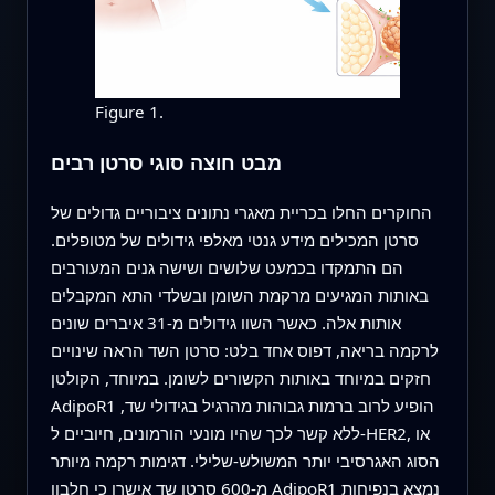
Figure 1.
מבט חוצה סוגי סרטן רבים
החוקרים החלו בכריית מאגרי נתונים ציבוריים גדולים של
סרטן המכילים מידע גנטי מאלפי גידולים של מטופלים.
הם התמקדו בכמעט שלושים ושישה גנים המעורבים
באותות המגיעים מרקמת השומן ובשלדי התא המקבלים
אותות אלה. כאשר השוו גידולים מ‑31 איברים שונים
לרקמה בריאה, דפוס אחד בלט: סרטן השד הראה שינויים
חזקים במיוחד באותות הקשורים לשומן. במיוחד, הקולטן
AdipoR1 הופיע לרוב ברמות גבוהות מהרגיל בגידולי שד,
ללא קשר לכך שהיו מונעי הורמונים, חיוביים ל‑HER2, או
הסוג האגרסיבי יותר המשולש‑שלילי. דגימות רקמה מיותר
מ‑600 סרטן שד אישרו כי חלבון AdipoR1 נמצא בנפיחות