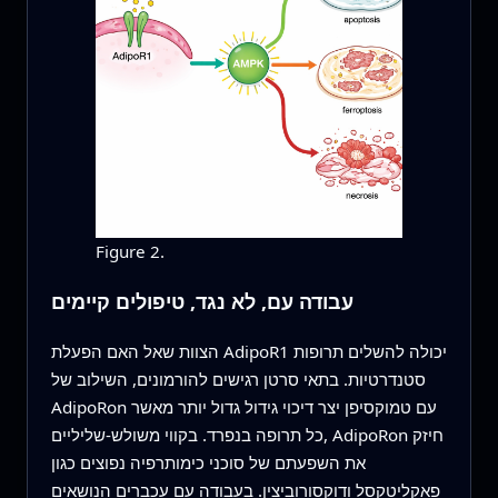
Figure 2.
עבודה עם, לא נגד, טיפולים קיימים
הצוות שאל האם הפעלת AdipoR1 יכולה להשלים תרופות
סטנדרטיות. בתאי סרטן רגישים להורמונים, השילוב של
AdipoRon עם טמוקסיפן יצר דיכוי גידול גדול יותר מאשר
כל תרופה בנפרד. בקווי משולש‑שליליים, AdipoRon חיזק
את השפעתם של סוכני כימותרפיה נפוצים כגון
פאקליטקסל ודוקסורוביצין. בעבודה עם עכברים הנושאים