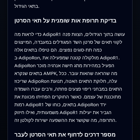
בתאי הגידול.
בדיקת תרופת אות שומנית על תאי הסרטן
כדי לראות מה AdipoR1 עושה בתוך הגידולים, הצוות פנה
לקווי תאים של סרטן השד המגודלים במעבדה, המייצגים
כמה תת‑סוגים נפוצים. הם טיפלו בתאים אלה
ב‑AdipoRon, מולקולה קטנה שמפעילה את AdipoR1.
AdipoRon הפעיל במהירות מתג חישה אנרגיה מוכר
בתאים שנקרא AMPK, מה שהראה שהאות עובר. ככל
שריכוז AdipoRon עלה, חלוקת התאים האטה, תנועת
התאים במבחני ריפוי פצעים פחתה, ורבים עברו השמדה
מתוכננת של עצמם. כאשר החוקרים הפחיתו מכוונת את
רמות AdipoR1 בתאים, כוחו של AdipoRon ירד
משמעותית, ואילו חיזוק AdipoR1 הגביר את יעילות
התרופה, מה שקושר את ההשפעה ישירות לקולטן זה.
מספר דרכים לדחוף את תאי הסרטן לעבר