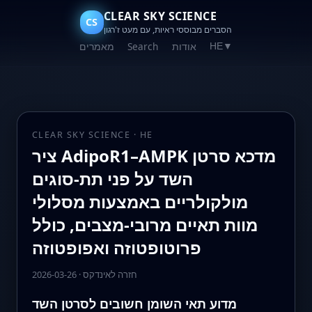
CLEAR SKY SCIENCE
CS
הסברים מבוססי ראיות, עם מעט ז'רגון
אודות
Search
מאמרים
HE
▼
CLEAR SKY SCIENCE · HE
ציר AdipoR1–AMPK מדכא סרטן
השד על פני תת‑סוגים
מולקולריים באמצעות מסלולי
מוות תאיים מרובי‑מצבים, כולל
פרוטופטוזה ואפופטוזה
חזרה לאינדקס
·
2026-03-26
מדוע תאי השומן חשובים לסרטן השד