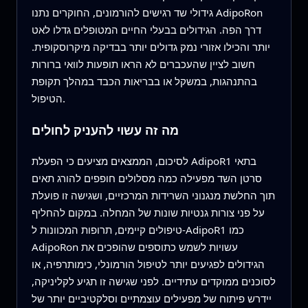
גידולי שד רגישים להורמונים, החוקרים נתנו AdipoRon
דרך הפה. הגידולים בבעלי החיים המטופלים גדלו לאט
יותר והכילו אזורי נמק גדולים יותר בבדיקה מיקרוסקופית.
חשוב לציין שהעכברים לא הראו תופעות לוואי ברורות
בהתנהגות, במשקל או בבריאות הכבד במהלך תקופת
הטיפול.
מה זה עשוי להעניק לחולים
לסיכום, הממצאים מציעים כי הפעלת AdipoR1 בתאי
סרטן השד מפעילה כמה מסלולים חופפים להורג תאים
תוך החלשת מנגנוני השרידות המרכזיים, ושגישה זו פועלת
על פני צורות גנטיות שונות של המחלה. במקום להחליף
טיפולים קיימים, תרופות המכוונות ל‑AdipoR1 כמו
AdipoRon עשויות לשמש כתוספים שהופכים את
הגידולים לפגיעים יותר לטיפול הורמונלי, כימותרפיה, או
לסוכנים ממוקדים עתידיים. לפני שגישה זו תגיע לקליניקה,
יידרש פיתוח של מפעילים עוצמתיים וסלקטיביים יותר של