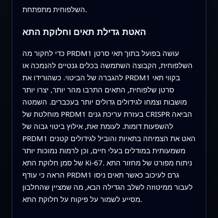
השלפוחית מתפתחת.
האטת גדילת תאים וחלוקת התא
כדי לחקור מה PRDM1 עושה בפועל בתוך תאי סרטן
השלפוחית, הקבוצה השתמשה בכלים גנטיים להנמכה או
להגברה של הביטוי. כשהורידו את PRDM1 בקווי תאי
סרטן שלפוחית, התאים התרבו מהר יותר, יצרו יותר
מושבות וצמחו לגידולים גדולים יותר בעכברים. השמטה
מוחלטת של PRDM1 בעזרת עריכת גנים CRISPR הביאה
להשפעות דומות. לעומת זאת, אילוץ ביטוי גבוה של
PRDM1 האט את הצמיחה בתאיות והוביל לגידולים קטנים
משמעותית במודלים בעלי חיים, וכן לרמות נמוכות יותר
של סמן חלוקת התא Ki-67. ניתוח מפורט של מחזור התא
הראה כי עודף PRDM1 גרם לעיכוב כאשר תאים ניסו
לעבור ממיטוזה לשלב הגדילה הבא, מה שמציין שהחלבון
מסייע לשמור על פיקוח על חלוקת התא.