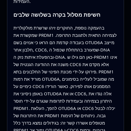
העמידות.
חשיפת מסלול בקרה בשלושה שלבים
בהעמקה נוספת, החוקרים זיהו שרשרת מולקולרית
שמקשרת את PRDM1 לצמיחה התאית ולתגובת התרופה.
בעבודה קודמת הם הראו כי אנזים בשם OTUD6A מייצב
חלבון אחר, CDC6, שמעורב בהתחלת שכפול ה-DNA
ובהפעלת איתות נזק ה-DNA. כאן הם גילו ש-PRDM1 אינו
משנה את ההודעה הגנטית של CDC6 אלא מקדם את
פירוקו על-ידי מכונת הפינוי של החלבונים בתא. PRDM1
מוריד את רמות OTUD6A, מה שמוביל לעלייה בסימונים
כימיים על CDC6 המסמנים אותו לפירוק. כאשר הורידו
באופן ניסיוני את OTUD6A או את CDC6, אלה נגדו את
היתרון בצמיחה ובעמידות לתרופות שנגרם על-ידי חוסר
PRDM1. להפך, העלאת OTUD6A או CDC6 יכלה לבטל
את היתרונות של PRDM1 גבוה. ניתוחים של דגימות
מטופלים אשררו קשר זה: בגידולים נמצא בדרך כלל
PRDM1 נמוך אך OTUD6A ו-CDC6 גבוהים, ורמות