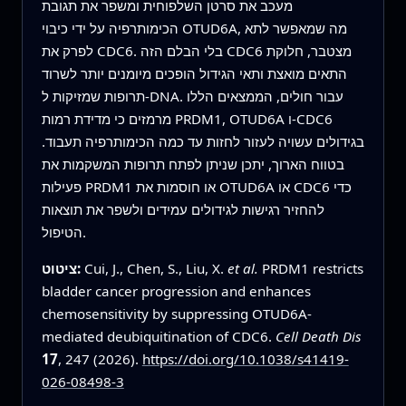
מעכב את סרטן השלפוחית ומשפר את תגובת
הכימותרפיה על ידי כיבוי OTUD6A, מה שמאפשר לתא
לפרק את CDC6. בלי הבלם הזה CDC6 מצטבר, חלוקת
התאים מואצת ותאי הגידול הופכים מיומנים יותר לשרוד
תרופות שמזיקות ל-DNA. עבור חולים, הממצאים הללו
מרמזים כי מדידת רמות PRDM1, OTUD6A ו-CDC6
בגידולים עשויה לעזור לחזות עד כמה הכימותרפיה תעבוד.
בטווח הארוך, יתכן שניתן לפתח תרופות המשקמות את
פעילות PRDM1 או חוסמות את OTUD6A או CDC6 כדי
להחזיר רגישות לגידולים עמידים ולשפר את תוצאות
הטיפול.
PRDM1 restricts
et al.
Cui, J., Chen, S., Liu, X.
ציטוט:
bladder cancer progression and enhances
chemosensitivity by suppressing OTUD6A-
mediated deubiquitination of CDC6.
Cell Death Dis
17
, 247 (2026).
https://doi.org/10.1038/s41419-
026-08498-3