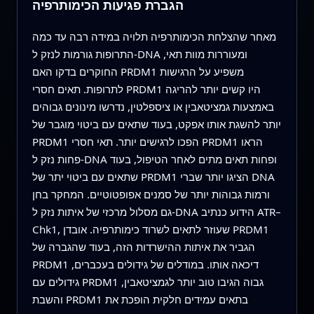
הגברת פגיעות הכימותרפיה
מאחר שהצלחת הכימותרפיה תלויה במידה רבה עד כמה
התרופות גורמות לנזק ל-DNA ומעוררות מוות תאי,
החוקרים בדקו האם PRDM1 משפיע על הרגישות
לתרופות. תאים חסרי PRDM1 היו קשים יותר להריגה
באמצעות גמציטאבין או ציספלטין, נדרשו מינונים גבוהים
יותר להשגת אותו אפקט, בעוד שתאים עם ביטוי מוגבר של
PRDM1 הפכו לרגישים יותר. תאי חסרי PRDM1 הראו
פחות נזק ל-DNA ופחות תאים מתים לאחר הטיפול, בעוד
שתאים עם ביטוי יתר של PRDM1 הציגו יותר שברי DNA
ורמות גבוהות יותר של סמנים אפופטוטיים. המחקר בחן
גם מסלול מרכזי של איתות נזק ל-DNA הידוע כנתיב ATR–
Chk1, שעוזר לתאים לשרוד כימותרפיה. אובדן PRDM1
הגביר את איתות ההישרדות הזה, בעוד שהגברה של
PRDM1 דיכאה אותו. במודלים של גידולים בעכברים,
גידולים עם PRDM1 גבוה הגיבו טוב יותר לגמציטאבין,
והשבת PRDM1 בתאים עמידים חלקית הופכת את