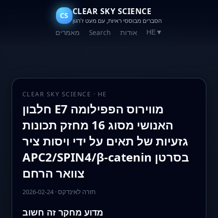
CLEAR SKY SCIENCE
CS
הסברים מבוססי ראיות, עם מעט ז'רגון
אודות
Search
מאמרים
HE
▼
CLEAR SKY SCIENCE · HE
חלבון E7 מווירוס הפפילומה
האנושי מסוג 16 מחזק תכונות
גזעיות של תאים על ידי ויסות ציר
APC2/SPIN4/β-catenin בסרטן
צוואר הרחם
חזרה לאינדקס
·
2026-02-24
מדוע מחקר זה חשוב