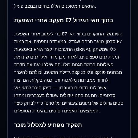
התאים המסוכנים הללו בחיים ובמצב פעיל.
מעקב אחרי השפעת E7 בתוך תאי הגידול
כדי לעקוב אחרי השפעת E7 השתמשו החוקרים בקווי תאי
סרטן צוואר הרחם שגודלו במעבדה והפחיתו את רמות E7
באמצעות RNA התערבותי קצר (siRNA), כלי שמשתק
זמנית גנים ספציפיים. לאחר מכן מדדו אילו גנים שינו את
פעילותם ברמת הגנום כולו. הם שילבו זאת עם סדרת
מבחנים פונקציונליים: קצב גדילת התאים, יכולתם להיגרר
ולחדור ממברנות מלאכותיות, וכמה בקלות הם יצרו
אשכולות כדוריים בעוברון — סימן היכר לתאי גזע
סרטניים. הם גם בחנו גידולים שגודלו בעכברים וניתחו
סטים גדולים של נתונים ציבוריים על סרטן כדי לבדוק כיצד
הממצאים תואמים דפוסים בדגימות מטופלים.
תפקיד מפתיע למסלול מוכר