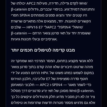
יכולתו של APC2 לקדם גדילה, חדירה, פעילות Wnt/
β‑catenin והתנהגות דמוית־גזע. בניסויי עכברים, גידולים
חסרי SPIN4 היו קטנים יותר והציגו סמנים מופחתים
הקשורים לגזענות. יחד, ממצאים אלה מתארים שרשרת
שלבים — HPV16 E7 ל־APC2 ל־SPIN4 ל־Wnt/
β‑catenin — ששומרת יחד על תאי סרטן צוואר הרחם
אגרסיביים ובעלי תכונות גזעיות.
מבט קדימה לטיפולים חכמים יותר
ללא אנשי מקצוע בתחום, המסר המרכזי הוא שמחקר זה
מזהה שרטוט חיבורים שלא זוהה קודם בתוך סרטן צוואר
הרחם המונע על ידי HPV. במקום לשמש כמתג פשוט של
על/כיבוי, חלבון הווירוס E7 חוטף סדרה ספציפית של
חלבוני המאחסן — APC2 ו‑SPIN4 — כדי לשמר מאגר
מסוכן של תאי זרע סרטניים דרך מסלול Wnt/β‑catenin.
ציר זה לא רק מסביר מדוע חלק מהגידולים עיקשים כל כך
אלא גם מדגיש מספר מטרות חדשות שתרופות או טיפולים