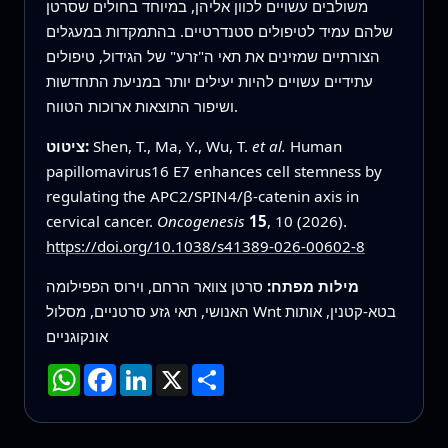
משולבים עשויים לכוון אליהן, במיוחד בחולים שסרטן
שלהם עמיד לטיפולים סטנדרטיים. בהתמקדות במעגלים
הצורתיים שמזינים את תאי ה"זרע" של הגידול, טיפולים
עתידיים עשויים להיות יעילים יותר במניעת התחדשות
ושיפור התוצאות ארוכות הטווח.
Human
et al.
Shen, T., Ma, Y., Wu, T.
ציטוט:
papillomavirus16 E7 enhances cell stemness by
regulating the APC2/SPIN4/β-catenin axis in
cervical cancer.
Oncogenesis
15
, 10 (2026).
https://doi.org/10.1038/s41389-026-00602-8
מילות מפתח:
סרטן צוואר הרחם, וירוס הפפילומה
האנושי, תאי גזע סרטניים, מסלול Wnt בטא-קטנין, אותות
אונקוגניים
שתף
X
LinkedIn
Facebook
WhatsApp