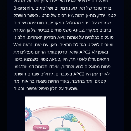
ניסויי מיפוי הגנים הצביעו באופן חזק על מסלול Wnt/
β‑catenin, בורר מוכר של תאי גזע נורמליים ושל סוגים
רבים של סרטן. כאשר הושתק E7, רמות β‑קטנין ירדו, מה
שמרמז על כיבוי המסלול. במקביל, הצוות זיהה שינויים
משמעותיים בביטוי של גן הנקרא APC2. ברבים ממקרי
הסרטן האחרים, חלבוני APC פועלים כבלמים על אותות
Wnt ועוזרים לשלוט בגדילת התאים. כאן, עם זאת, נראה
שתאי סרטן צוואר הרחם מנצלים את APC2 באופן לא
צפוי: כשנמנע ביטוי APC2, התאים גדלו לאט יותר, היו
פחות מסוגלים לנוע ולחדור, ואיבדו תכונות דמויות־גזע.
בעכברים, גידולים שבהם הושתק APC2 לאורך זמן היו
קטנים יותר בהרבה, בעוד החיות נשארו בריאות, מה
שמעיד על חלון טיפול אפשרי ובטוח.