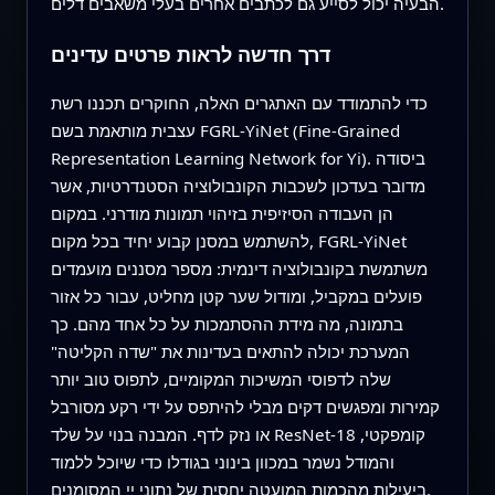
הבעיה יכול לסייע גם לכתבים אחרים בעלי משאבים דלים.
דרך חדשה לראות פרטים עדינים
כדי להתמודד עם האתגרים האלה, החוקרים תכננו רשת
עצבית מותאמת בשם FGRL‑YiNet (Fine‑Grained
Representation Learning Network for Yi). ביסודה
מדובר בעדכון לשכבות הקונבולוציה הסטנדרטיות, אשר
הן העבודה הסיזיפית בזיהוי תמונות מודרני. במקום
להשתמש במסנן קבוע יחיד בכל מקום, FGRL‑YiNet
משתמשת בקונבולוציה דינמית: מספר מסננים מועמדים
פועלים במקביל, ומודול שער קטן מחליט, עבור כל אזור
בתמונה, מה מידת ההסתמכות על כל אחד מהם. כך
המערכת יכולה להתאים בעדינות את "שדה הקליטה"
שלה לדפוסי המשיכות המקומיים, לתפוס טוב יותר
קמירות ומפגשים דקים מבלי להיתפס על ידי רקע מסורבל
או נזק לדף. המבנה בנוי על שלד ResNet‑18 קומפקטי,
והמודל נשמר במכוון בינוני בגודלו כדי שיוכל ללמוד
ביעילות מהכמות המועטה יחסית של נתוני יי המסומנים.