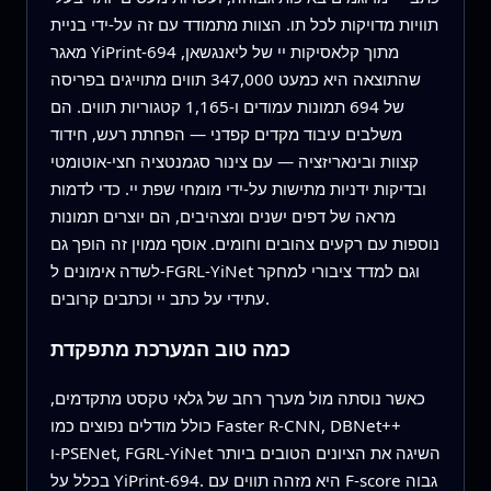
תוויות מדויקות לכל תו. הצוות מתמודד עם זה על‑ידי בניית
מאגר YiPrint‑694 מתוך קלאסיקות יי של ליאנגשאן,
שהתוצאה היא כמעט 347,000 תווים מתוייגים בפריסה
של 694 תמונות עמודים ו‑1,165 קטגוריות תווים. הם
משלבים עיבוד מקדים קפדני — הפחתת רעש, חידוד
קצוות ובינאריזציה — עם צינור סגמנטציה חצי‑אוטומטי
ובדיקות ידניות מתישות על‑ידי מומחי שפת יי. כדי לדמות
מראה של דפים ישנים ומצהיבים, הם יוצרים תמונות
נוספות עם רקעים צהובים וחומים. אוסף ממוין זה הופך גם
לשדה אימונים ל‑FGRL‑YiNet וגם למדד ציבורי למחקר
עתידי על כתב יי וכתבים קרובים.
כמה טוב המערכת מתפקדת
כאשר נוסתה מול מערך רחב של גלאי טקסט מתקדמים,
כולל מודלים נפוצים כמו Faster R‑CNN, DBNet++
ו‑PSENet, FGRL‑YiNet השיגה את הציונים הטובים ביותר
בכלל על YiPrint‑694. היא מזהה תווים עם F‑score גבוה