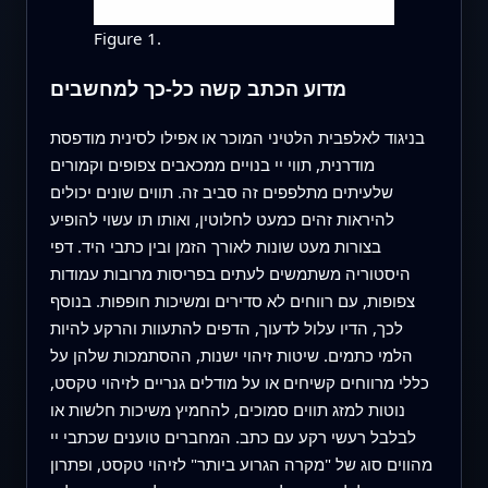
Figure 1.
מדוע הכתב קשה כל‑כך למחשבים
בניגוד לאלפבית הלטיני המוכר או אפילו לסינית מודפסת
מודרנית, תווי יי בנויים ממכאבים צפופים וקמורים
שלעיתים מתלפפים זה סביב זה. תווים שונים יכולים
להיראות זהים כמעט לחלוטין, ואותו תו עשוי להופיע
בצורות מעט שונות לאורך הזמן ובין כתבי היד. דפי
היסטוריה משתמשים לעתים בפריסות מרובות עמודות
צפופות, עם רווחים לא סדירים ומשיכות חופפות. בנוסף
לכך, הדיו עלול לדעוך, הדפים להתעוות והרקע להיות
הלמי כתמים. שיטות זיהוי ישנות, ההסתמכות שלהן על
כללי מרווחים קשיחים או על מודלים גנריים לזיהוי טקסט,
נוטות למזג תווים סמוכים, להחמיץ משיכות חלשות או
לבלבל רעשי רקע עם כתב. המחברים טוענים שכתבי יי
מהווים סוג של "מקרה הגרוע ביותר" לזיהוי טקסט, ופתרון