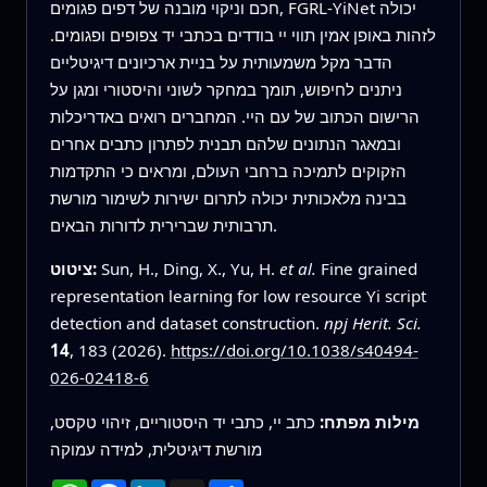
חכם וניקוי מובנה של דפים פגומים, FGRL‑YiNet יכולה
לזהות באופן אמין תווי יי בודדים בכתבי יד צפופים ופגומים.
הדבר מקל משמעותית על בניית ארכיונים דיגיטליים
ניתנים לחיפוש, תומך במחקר לשוני והיסטורי ומגן על
הרישום הכתוב של עם היי. המחברים רואים באדריכלות
ובמאגר הנתונים שלהם תבנית לפתרון כתבים אחרים
הזקוקים לתמיכה ברחבי העולם, ומראים כי התקדמות
בבינה מלאכותית יכולה לתרום ישירות לשימור מורשת
תרבותית שברירית לדורות הבאים.
Fine grained
et al.
Sun, H., Ding, X., Yu, H.
ציטוט:
representation learning for low resource Yi script
detection and dataset construction.
npj Herit. Sci.
14
, 183 (2026).
https://doi.org/10.1038/s40494-
026-02418-6
מילות מפתח:
כתב יי, כתבי יד היסטוריים, זיהוי טקסט,
מורשת דיגיטלית, למידה עמוקה