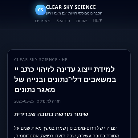
CLEAR SKY SCIENCE
CS
הסברים מבוססי ראיות, עם מעט ז'רגון
אודות
Search
מאמרים
HE
▼
CLEAR SKY SCIENCE · HE
למידת ייצוג עדינה לזיהוי כתב יי
במשאבים דלי־נתונים ובנייה של
מאגר נתונים
חזרה לאינדקס
·
2026-03-26
שימור מורשת כתובה שברירית
עם היי של דרום‑מערב סין שמרו במשך מאות שנים על
מסורת כתובה עשירה, שבה תועדו רפואה, אסטרונומיה,