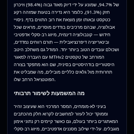
של 94.7%, שמונע על ידי דיוק מאוד גבוה (98.4%) וזיכרון
חזק (91.3%), כלומר היא נדירה בטעות שמזהה רקע
כטקסט ובאותו זמן מוצאת את רוב התווים בדף. ניסויי
אבולוציה, שבהם מרכיבים בודדים מוסרים, מראים שכל
חידוש — קונבולוציה דינמית, מיזוג רב‑סקלי אדפטיבי
ובינאריזציה דיפרנציאבילית — תורם רווחים נמדדים,
ושכולם עובדים הטוב ביותר יחד. המודל גם משתלב היטב
עם העברה למאגר MTHv2 המורחב של טקסטים
היסטוריים בודהיסטיים בסינית, שם הוא מתפקד בצורה
תחרותית מול גלאים כלליים מובילים, מה שמבליט את
הפוטנציאל הרחב שלו.
מה המשמעות לשימור תרבותי
בעיני לא‑מומחים, המסר המרכזי הוא שעיצוב זהיר
וממוקד יכול לעזור למחשבים לקרוא חלק מהכתבים
המאתגרים ביותר בעולם, גם כאשר קיימים רק נתוני אימון
מוגבלים. על‑ידי שילוב מסננים אדפטיביים, מיזוג רב‑סקלי