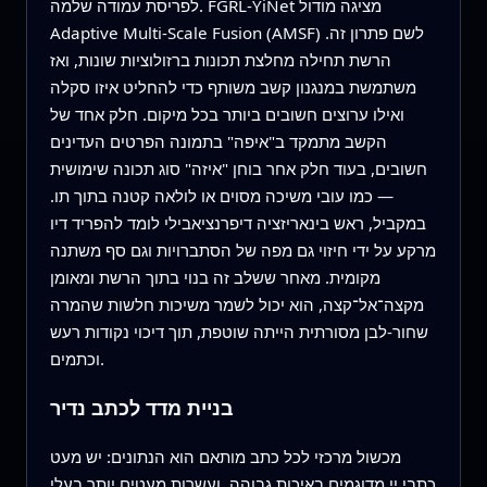
לפריסת עמודה שלמה. FGRL‑YiNet מציגה מודול
Adaptive Multi‑Scale Fusion (AMSF) לשם פתרון זה.
הרשת תחילה מחלצת תכונות ברזולוציות שונות, ואז
משתמשת במנגנון קשב משותף כדי להחליט איזו סקלה
ואילו ערוצים חשובים ביותר בכל מיקום. חלק אחד של
הקשב מתמקד ב"איפה" בתמונה הפרטים העדינים
חשובים, בעוד חלק אחר בוחן "איזה" סוג תכונה שימושית
— כמו עובי משיכה מסוים או לולאה קטנה בתוך תו.
במקביל, ראש בינאריזציה דיפרנציאבילי לומד להפריד דיו
מרקע על ידי חיזוי גם מפה של הסתברויות וגם סף משתנה
מקומית. מאחר ששלב זה בנוי בתוך הרשת ומאומן
מקצה־אל־קצה, הוא יכול לשמר משיכות חלשות שהמרה
שחור‑לבן מסורתית הייתה שוטפת, תוך דיכוי נקודות רעש
וכתמים.
בניית מדד לכתב נדיר
מכשול מרכזי לכל כתב מותאם הוא הנתונים: יש מעט
כתבי יי מדוגמים באיכות גבוהה, ועשרות מעטים יותר בעלי