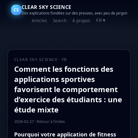
CLEAR SKY SCIENCE
CS
Des explications fondées sur des preuves, avec peu de jargon
Articles
Search
À propos
FR
▼
CLEAR SKY SCIENCE · FR
Comment les fonctions des
applications sportives
favorisent le comportement
d’exercice des étudiants : une
étude mixte
2026-02-27
·
Retour à l’index
Pourquoi votre application de fitness