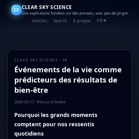
CLEAR SKY SCIENCE
CS
Des explications fondées sur des preuves, avec peu de jargon
Articles
Search
À propos
FR
▼
CLEAR SKY SCIENCE · FR
Événements de la vie comme
prédicteurs des résultats de
bien-être
2026-03-17
·
Retour à l’index
Pourquoi les grands moments
comptent pour nos ressentis
quotidiens