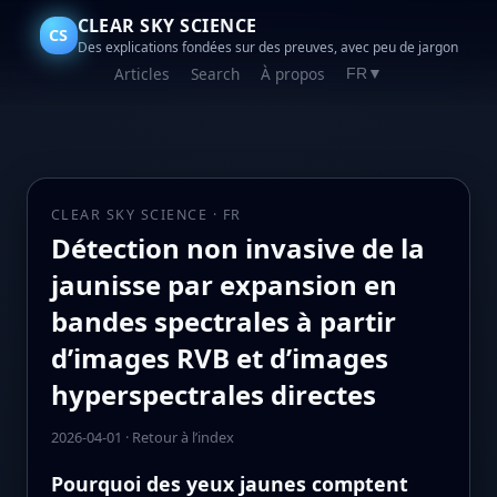
CLEAR SKY SCIENCE
CS
Des explications fondées sur des preuves, avec peu de jargon
Articles
Search
À propos
FR
▼
CLEAR SKY SCIENCE · FR
Détection non invasive de la
jaunisse par expansion en
bandes spectrales à partir
d’images RVB et d’images
hyperspectrales directes
2026-04-01
·
Retour à l’index
Pourquoi des yeux jaunes comptent