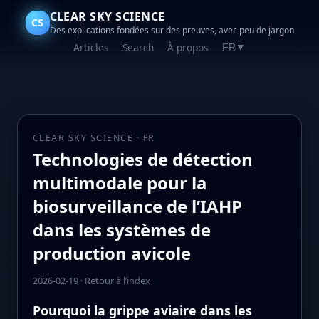
CLEAR SKY SCIENCE
CS
Des explications fondées sur des preuves, avec peu de jargon
Articles
Search
À propos
FR
▼
CLEAR SKY SCIENCE · FR
Technologies de détection
multimodale pour la
biosurveillance de l’IAHP
dans les systèmes de
production avicole
2026-02-19
·
Retour à l’index
Pourquoi la grippe aviaire dans les