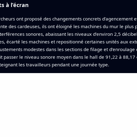
 à l’écran
ercheurs ont proposé des changements concrets d’agencement et v
nte des cardeuses, ils ont éloigné les machines du mur le plus 
 interférences sonores, abaissant les niveaux d’environ 2,5 décib
es, écarté les machines et repositionné certaines unités aux ext
justements modestes dans les sections de filage et d’enroulage
t passer le niveau sonore moyen dans le hall de 91,22 à 88,17 
teignant les travailleurs pendant une journée type.