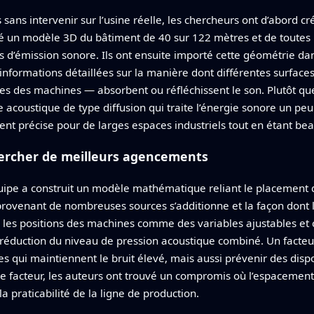
ans intervenir sur l’usine réelle, les chercheurs ont d’abord cré
siné un modèle 3D du bâtiment de 40 sur 122 mètres et de toutes
 d’émission sonore. Ils ont ensuite importé cette géométrie da
 informations détaillées sur la manière dont différentes surface
ries des machines — absorbent ou réfléchissent le son. Plutôt 
èle acoustique de type diffusion qui traite l’énergie sonore un 
t précise pour de larges espaces industriels tout en étant beau
ercher de meilleurs agencements
ipe a construit un modèle mathématique reliant le placement d
provenant de nombreuses sources s’additionne et la façon dont l
e les positions des machines comme des variables ajustables et
ne réduction du niveau de pression acoustique combiné. Un facte
es qui maintiennent le bruit élevé, mais aussi prévenir des dispo
e ce facteur, les auteurs ont trouvé un compromis où l’espacemen
a praticabilité de la ligne de production.