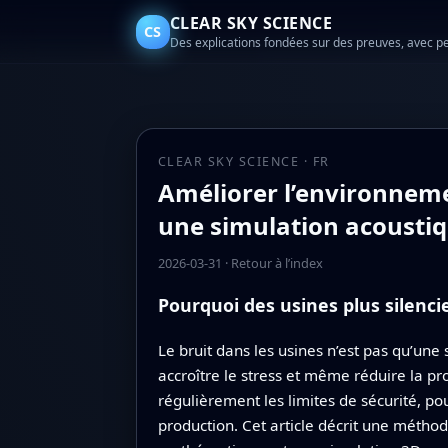
CLEAR SKY SCIENCE
CS
Des explications fondées sur des preuves, avec p
CLEAR SKY SCIENCE · FR
Améliorer l’environnem
une simulation acoust
2026-03-31
·
Retour à l’index
Pourquoi des usines plus silenc
Le bruit dans les usines n’est pas qu’une 
accroître le stress et même réduire la p
régulièrement les limites de sécurité, p
production. Cet article décrit une méthod