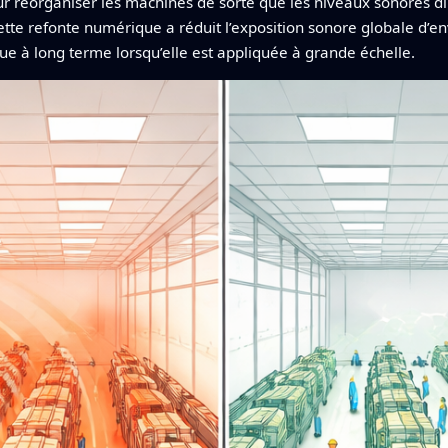
 réorganiser les machines de sorte que les niveaux sonores dim
cette refonte numérique a réduit l’exposition sonore globale d’
sque à long terme lorsqu’elle est appliquée à grande échelle.