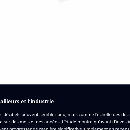
ailleurs et l’industrie
es décibels peuvent sembler peu, mais comme l’échelle des décib
tive sur des mois et des années. L’étude montre qu’avant d’inves
vent progresser de manière significative simplement en repen