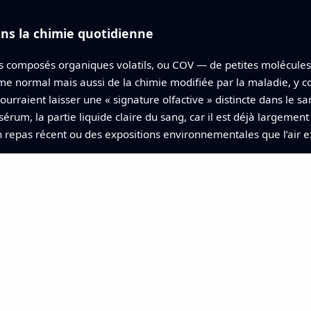
ans la chimie quotidienne
 composés organiques volatils, ou COV — de petites molécules
me normal mais aussi de la chimie modifiée par la maladie, y c
urraient laisser une « signature olfactive » distincte dans le sa
érum, la partie liquide claire du sang, car il est déjà largement 
repas récent ou des expositions environnementales que l’air e