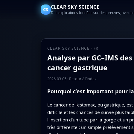
CLEAR SKY SCIENCE
CS
Des explications fondées sur des preuves, avec p
CLEAR SKY SCIENCE · FR
Analyse par GC–IMS des 
cancer gastrique
2026-03-05
·
Retour à l’index
Pourquoi c’est important pour l
Le cancer de l’estomac, ou gastrique, es
difficile et les chances de survie plus fa
l’insertion d’un tube par la gorge et un 
très différente : un simple prélèvement 