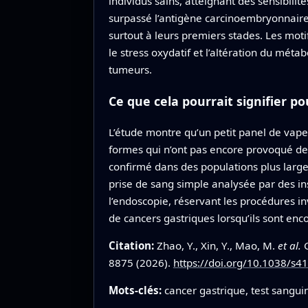
individus sains, atteignant des sensibil
surpassé l’antigène carcinoembryonnaire
surtout à leurs premiers stades. Les mot
le stress oxydatif et l’altération du méta
tumeurs.
Ce que cela pourrait signifier p
L’étude montre qu’un petit panel de vapeu
formes qui n’ont pas encore provoqué de 
confirmé dans des populations plus larges
prise de sang simple analysée par des ins
l’endoscopie, réservant les procédures i
de cancers gastriques lorsqu’ils sont enco
Citation:
Zhao, Y., Xin, Y., Mao, M.
et al.
G
8875 (2026).
https://doi.org/10.1038/s
Mots-clés:
cancer gastrique, test sangu