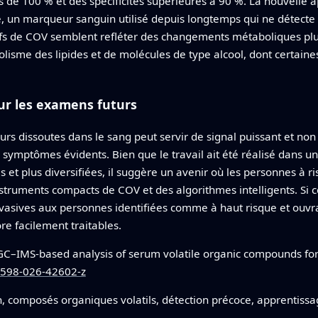
ités de 100 % et des spécificités supérieures à 90 %. La nouvel
, un marqueur sanguin utilisé depuis longtemps qui ne détecte 
ifs de COV semblent refléter des changements métaboliques plus 
bolisme des lipides et de molécules de type alcool, dont certaine
our les examens futurs
rs dissoutes dans le sang peut servir de signal puissant et non
symptômes évidents. Bien que le travail ait été réalisé dans un
 et plus diversifiées, il suggère un avenir où les personnes à r
truments compacts de COV et des algorithmes intelligents. Si ce 
nvasives aux personnes identifiées comme à haut risque et ouvra
re facilement traitables.
C–IMS-based analysis of serum volatile organic compounds for 
41598-026-42602-z
in, composés organiques volatils, détection précoce, apprentis