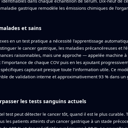
identifiables dans chaque échantillon de sérum. Dix-neuf de ce
la maladie gastrique remodèle les émissions chimiques de l’org
malades et sains
es en un test pratique a nécessité l’apprentissage automatique
stinguer le cancer gastrique, les maladies précancéreuses et l’é
mances raisonnables, mais une approche — appelée machine à v
 l’importance de chaque COV puis en les ajoutant progressiveme
écifiques capturait presque toute l’information utile. Ce mod
ble de validation interne et approximativement 93 % dans un 
urpasser les tests sanguins actuels
tel test peut détecter le cancer tôt, quand il est le plus curable
ous les patients atteints d’un cancer gastrique à un stade précoc