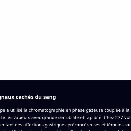
signaux cachés du sang
ipe a utilisé la chromatographie en phase gazeuse couplée à la
cte les vapeurs avec grande sensibilité et rapidité. Chez 277 vo
sentant des affections gastriques précancéreuses et témoins sai