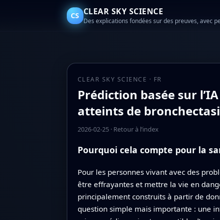
CLEAR SKY SCIENCE
CS
Des explications fondées sur des preuves, avec p
CLEAR SKY SCIENCE · FR
Prédiction basée sur l’I
atteints de bronchectas
2026-02-25
·
Retour à l’index
Pourquoi cela compte pour la s
Pour les personnes vivant avec des prob
être effrayantes et mettre la vie en danger
principalement construits à partir de do
question simple mais importante : une int