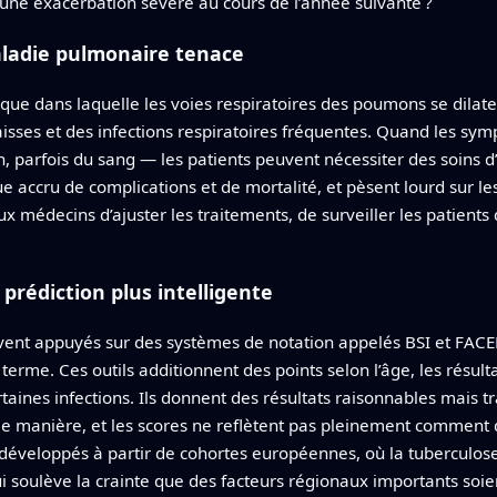
r une exacerbation sévère au cours de l’année suivante ?
ladie pulmonaire tenace
ique dans laquelle les voies respiratoires des poumons se dil
aisses et des infections respiratoires fréquentes. Quand les 
n, parfois du sang — les patients peuvent nécessiter des soins d
e accru de complications et de mortalité, et pèsent lourd sur les
 médecins d’ajuster les traitements, de surveiller les patients d
prédiction plus intelligente
ouvent appuyés sur des systèmes de notation appelés BSI et FACE
terme. Ces outils additionnent des points selon l’âge, les résult
taines infections. Ils donnent des résultats raisonnables mais t
 manière, et les scores ne reflètent pas pleinement comment d
té développés à partir de cohortes européennes, où la tuberculo
 soulève la crainte que des facteurs régionaux importants soie