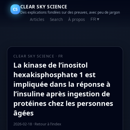
CLEAR SKY SCIENCE
CS
Des explications fondées sur des preuves, avec peu de jargon
Articles
Search
À propos
FR
▼
CLEAR SKY SCIENCE · FR
La kinase de l’inositol
hexakisphosphate 1 est
impliquée dans la réponse à
l’insuline après ingestion de
protéines chez les personnes
âgées
2026-02-18
·
Retour à l’index