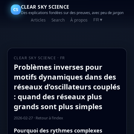
CLEAR SKY SCIENCE
CS
Des explications fondées sur des preuves, avec peu de jargon
Articles
Search
À propos
FR
▼
CLEAR SKY SCIENCE · FR
Problèmes inverses pour
motifs dynamiques dans des
réseaux d’oscillateurs couplés
: quand des réseaux plus
grands sont plus simples
2026-02-27
·
Retour à l’index
Pourquoi des rythmes complexes