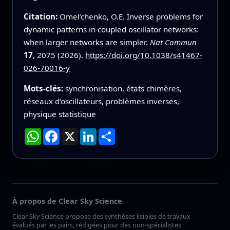
Citation:
Omel’chenko, O.E. Inverse problems for
dynamic patterns in coupled oscillator networks:
when larger networks are simpler.
Nat Commun
17
, 2075 (2026).
https://doi.org/10.1038/s41467-
026-70016-y
Mots-clés:
synchronisation, états chimères,
réseaux d’oscillateurs, problèmes inverses,
physique statistique
WhatsApp
Facebook
X
LinkedIn
Partager
À propos de Clear Sky Science
Clear Sky Science propose des synthèses lisibles de travaux
évalués par les pairs, rédigées pour des non-spécialistes