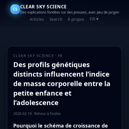
CLEAR SKY SCIENCE
CS
Des explications fondées sur des preuves, avec peu de jargon
Articles
Search
À propos
FR
▼
CLEAR SKY SCIENCE · FR
Des profils génétiques
distincts influencent l’indice
de masse corporelle entre la
petite enfance et
l’adolescence
2026-02-19
·
Retour à l’index
Pourquoi le schéma de croissance de