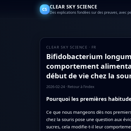
CLEAR SKY SCIENCE
CS
Des explications fondées sur des preuves, avec p
CLEAR SKY SCIENCE · FR
Bifidobacterium longum 
comportement alimentair
début de vie chez la sou
2026-02-24
·
Retour à l’index
Pourquoi les premières habitude
Ce que nous mangeons dès nos premiers jo
chez la souris pose une question aux évi
sucres, cela modifie‑t‑il leur comporteme