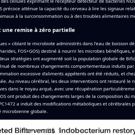
es cellules exprimant le récepteur détecteur de bactéries NOD2
précoce atténue la capacité du cerveau à lire les signaux relati
animaux à la surconsommation ou à des troubles alimentaires m
t une remise à zéro partielle
ues » ciblant le microbiote administrés dans l’eau de boisson dè
ccharides, FOS+GOS) destiné à nourrir les microbes bénéfiques, 
eux stratégies ont augmenté soit la population globale de Bifi
atténué de nombreux changements comportementaux induits par 
ommation excessive d’aliments appétents ont été réduits, et che
isée. Au niveau cérébral, les deux interventions ont restauré 
es dans le noyau arqué, avec une récupération particulièremen
OS ont produit des changements larges de la composition du mic
PC1472 a induit des modifications métaboliques et cérébrales p
 microbienne globale.