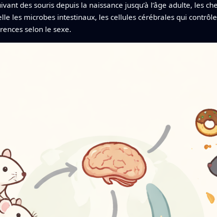
uivant des souris depuis la naissance jusqu’à l’âge adulte, les
e les microbes intestinaux, les cellules cérébrales qui contrôlen
rences selon le sexe.