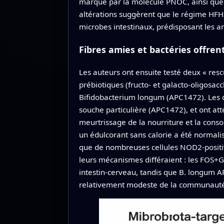
marqué par la molécule PNOC, ainsi que d
altérations suggèrent que le régime HFHS 
microbes intestinaux, prédisposant les 
Fibres amies et bactéries offren
Les auteurs ont ensuite testé deux « resc
prébiotiques (fructo‑ et galacto‑oligosa
Bifidobacterium longum (APC1472). Les d
souche particulière (APC1472), et ont 
meurtrissage de la nourriture et la cons
un édulcorant sans calorie a été normal
que de nombreuses cellules NOD2‑positiv
leurs mécanismes différaient : les FOS+G
intestin‑cerveau, tandis que B. longum A
relativement modeste de la communauté