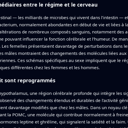
édiaires entre le régime et le cerveau
testinal — les milliards de microbes qui vivent dans l’intestin —
bacterium, normalement abondantes en début de vie et liées à l
ltérations de nombreux composés sanguins, notamment des ac
ne pouvant influencer la fonction cérébrale et l’humeur. De maniè
s. Les femelles présentaient davantage de perturbations dans l
les mâles montraient des changements des molécules liées aux se
riennes. Ces schémas spécifiques au sexe impliquent que le ré
iques différentes chez les femmes et les hommes.
étit sont reprogrammés
’hypothalamus, une région cérébrale profonde qui intègre les si
t observé des changements étendus et durables de l’activité gén
taient davantage modifiés que chez les mâles. Dans un noyau cl
isant la POMC, une molécule qui contribue normalement à freiner
hormones leptine et ghréline, qui signalent la satiété et la fai