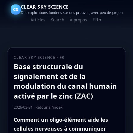
CLEAR SKY SCIENCE
CS
Des explications fondées sur des preuves, avec peu de jargon
Articles
Search
À propos
FR
▼
CLEAR SKY SCIENCE · FR
Base structurale du
signalement et de la
modulation du canal humain
activé par le zinc (ZAC)
2026-03-31
·
Retour à l’index
Comment un oligo‑élément aide les
cellules nerveuses à communiquer