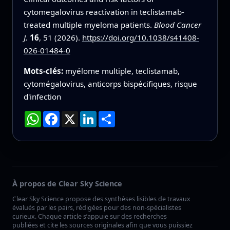
cytomegalovirus reactivation in teclistamab-
treated multiple myeloma patients.
Blood Cancer
J.
16
, 51 (2026).
https://doi.org/10.1038/s41408-
026-01484-0
Mots-clés:
myélome multiple, teclistamab,
cytomégalovirus, anticorps bispécifiques, risque
d'infection
WhatsApp
Facebook
X
LinkedIn
Partager
À propos de Clear Sky Science
Clear Sky Science propose des synthèses lisibles de travaux
évalués par les pairs, rédigées pour des non-spécialistes
curieux. Chaque article s’appuie sur des recherches
publiées et cite les sources originales afin que vous puissiez