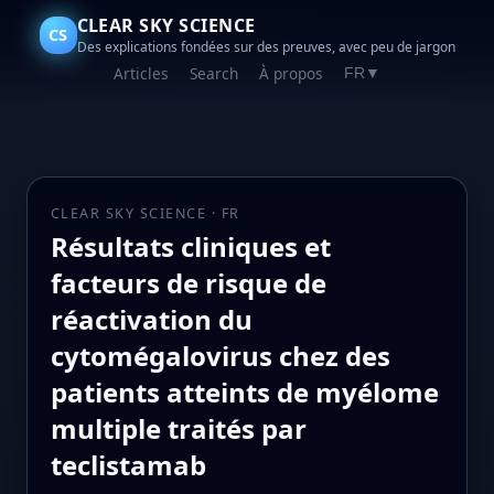
CLEAR SKY SCIENCE
CS
Des explications fondées sur des preuves, avec peu de jargon
Articles
Search
À propos
FR
▼
CLEAR SKY SCIENCE · FR
Résultats cliniques et
facteurs de risque de
réactivation du
cytomégalovirus chez des
patients atteints de myélome
multiple traités par
teclistamab