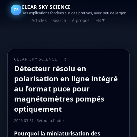
CLEAR SKY SCIENCE
CS
Des explications fondées sur des preuves, avec peu de jargon
Articles
Search
À propos
FR
▼
CLEAR SKY SCIENCE · FR
Détecteur résolu en
polarisation en ligne intégré
au format puce pour
magnétomètres pompés
optiquement
2026-03-31
·
Retour à l’index
Pourquoi la miniaturisation des