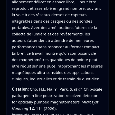
alignement délicat en espace libre, il peut être
reproduit et assemblé en grand nombre, ouvrant
la voie à des réseaux denses de capteurs
intégrables dans des casques ou des sondes
portables. Avec des améliorations futures de la
collecte de lumière et des revêtements, les
auteurs s’attendent à atteindre de meilleures
performances sans renoncer au format compact.
En bref, ce travail montre qu’un composant clé
des magnétomètres quantiques de pointe peut
être réduit sur une puce, rapprochant les mesures
magnétiques ultra‑sensibles des applications
cliniques, industrielles et de terrain du quotidien.
Citation:
Cho, H.J., Na, Y., Park, S.
et al.
Chip-scale
packaged in-line polarization-resolved detector
for optically pumped magnetometers.
Microsyst
Nanoeng
12
, 114 (2026).
https://doi.org/10.1038/s41378-026-01226-z