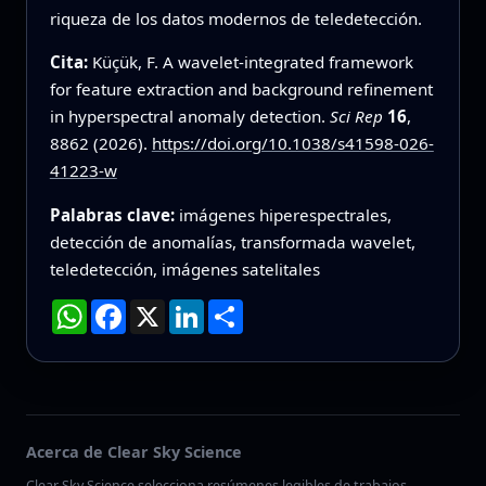
riqueza de los datos modernos de teledetección.
Cita:
Küçük, F. A wavelet-integrated framework
for feature extraction and background refinement
in hyperspectral anomaly detection.
Sci Rep
16
,
8862 (2026).
https://doi.org/10.1038/s41598-026-
41223-w
Palabras clave:
imágenes hiperespectrales,
detección de anomalías, transformada wavelet,
teledetección, imágenes satelitales
WhatsApp
Facebook
X
LinkedIn
Compartir
Acerca de Clear Sky Science
Clear Sky Science selecciona resúmenes legibles de trabajos