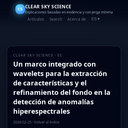
CLEAR SKY SCIENCE
CS
Explicaciones basadas en evidencia y con jerga mínima
Artículos
Search
Acerca de
ES
▼
CLEAR SKY SCIENCE · ES
Un marco integrado con
wavelets para la extracción
de características y el
refinamiento del fondo en la
detección de anomalías
hiperespectrales
2026-02-25
·
Volver al índice