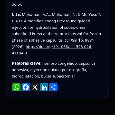
dolor.
Cita:
Mohamad, A.A., Mohamad, N. & Md Yusoff,
B.A.H. A modified Yoong ultrasound guided
injection for hydrodilation of subacromial
subdeltoid bursa at the rotator interval for frozen
phase of adhesive capsulitis.
Sci Rep
16
, 8881
(2026).
https://doi.org/10.1038/s41598-026-
41184-0
Palabras clave:
hombro congelado, capsulitis
adhesiva, inyección guiada por ecografía,
hidrodilatación, bursa subacromial
WhatsApp
Facebook
X
LinkedIn
Compartir