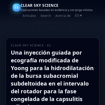
CLEAR SKY SCIENCE
CS
Explicaciones basadas en evidencia y con jerga mínima
Artículos
Search
Acerca de
ES
▼
CLEAR SKY SCIENCE · ES
Una inyección guiada por
ecografía modificada de
Yoong para la hidrodilatación
de la bursa subacromial
subdeltoidea en el intervalo
del rotador para la fase
congelada de la capsulitis