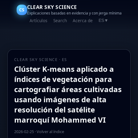
CLEAR SKY SCIENCE
CS
Explicaciones basadas en evidencia y con jerga mínima
Artículos
Search
Acerca de
ES
▼
CLEAR SKY SCIENCE · ES
Clúster K‑means aplicado a
índices de vegetación para
cartografiar áreas cultivadas
usando imágenes de alta
resolución del satélite
marroquí Mohammed VI
2026-02-25
·
Volver al índice