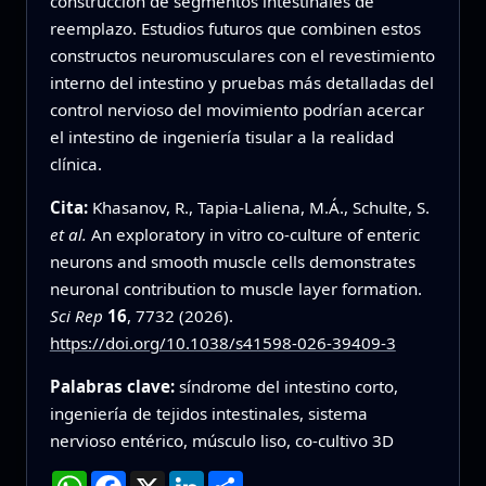
construcción de segmentos intestinales de
reemplazo. Estudios futuros que combinen estos
constructos neuromusculares con el revestimiento
interno del intestino y pruebas más detalladas del
control nervioso del movimiento podrían acercar
el intestino de ingeniería tisular a la realidad
clínica.
Cita:
Khasanov, R., Tapia-Laliena, M.Á., Schulte, S.
et al.
An exploratory in vitro co-culture of enteric
neurons and smooth muscle cells demonstrates
neuronal contribution to muscle layer formation.
Sci Rep
16
, 7732 (2026).
https://doi.org/10.1038/s41598-026-39409-3
Palabras clave:
síndrome del intestino corto,
ingeniería de tejidos intestinales, sistema
nervioso entérico, músculo liso, co-cultivo 3D
WhatsApp
Facebook
X
LinkedIn
Compartir