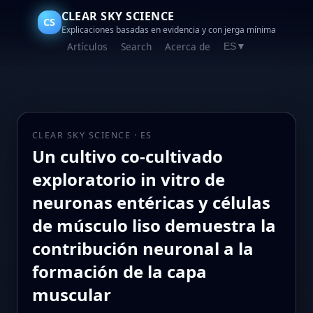
CLEAR SKY SCIENCE
CS
Explicaciones basadas en evidencia y con jerga mínima
Artículos
Search
Acerca de
ES
▼
CLEAR SKY SCIENCE · ES
Un cultivo co-cultivado
exploratorio in vitro de
neuronas entéricas y células
de músculo liso demuestra la
contribución neuronal a la
formación de la capa
muscular