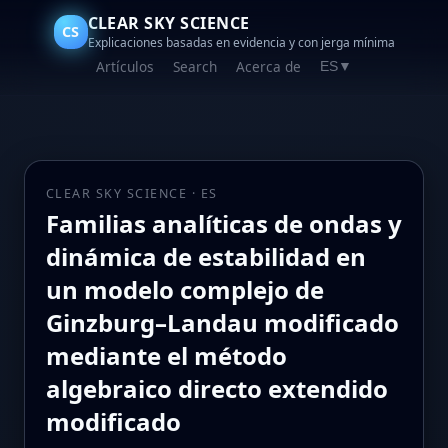
CLEAR SKY SCIENCE
CS
Explicaciones basadas en evidencia y con jerga mínima
Artículos
Search
Acerca de
ES
▼
CLEAR SKY SCIENCE · ES
Familias analíticas de ondas y
dinámica de estabilidad en
un modelo complejo de
Ginzburg–Landau modificado
mediante el método
algebraico directo extendido
modificado