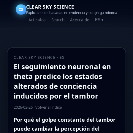
CLEAR SKY SCIENCE
CS
Explicaciones basadas en evidencia y con jerga mínima
Artículos
Search
Acerca de
ES
▼
CLEAR SKY SCIENCE · ES
El seguimiento neuronal en
theta predice los estados
alterados de conciencia
inducidos por el tambor
2026-03-26
·
Volver al índice
Por qué el golpe constante del tambor
puede cambiar la percepción del