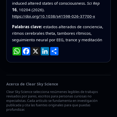
induced altered states of consciousness.
Sci Rep
16
, 10204 (2026).
https://doi.org/10.1038/s41598-026-37700-x
Palabras clave:
estados alterados de conciencia,
ritmos cerebrales theta, tambores rítmicos,
seguimiento neural por EEG, trance y meditación
WhatsApp
Facebook
X
LinkedIn
Compartir
Acerca de Clear Sky Science
Clear Sky Science selecciona resúmenes legibles de trabajos
revisados por pares, escritos para personas curiosas no
especialistas. Cada artículo se fundamenta en investigación
publicada y cita las fuentes originales para que puedas
profundizar.