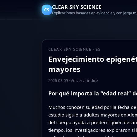
CLEAR SKY SCIENCE
CS
Explicaciones basadas en evidencia y con jerga 
CLEAR SKY SCIENCE · ES
Envejecimiento epigenét
mayores
2026-03-09
·
Volver al índice
Por qué importa la “edad real” d
Muchos conocen su edad por la fecha de n
estudio siguió a adultos mayores en Ale
del cuerpo ayuda a predecir quién desarr
tiempo, los investigadores exploraron s