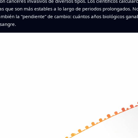
on cánceres invasivos de diversos tipos. Los científicos calcular
as que son más estables a lo largo de periodos prolongados. N
 también la “pendiente” de cambio: cuántos años biológicos gan
 sangre.