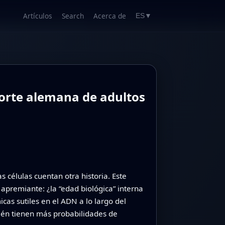
Artículos
Search
Acerca de
ES
▼
horte alemana de adultos
 células cuentan otra historia. Este
premiante: ¿la “edad biológica” interna
cas sutiles en el ADN a lo largo del
ién tienen más probabilidades de