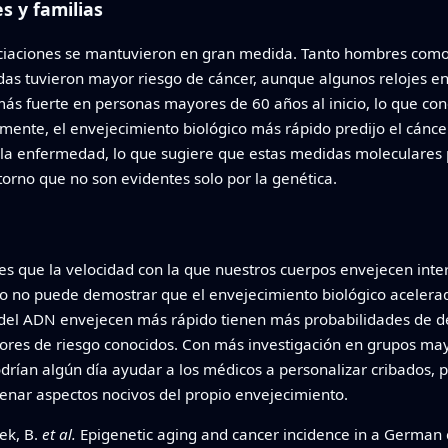
 y familias
asociaciones se mantuvieron en gran medida. Tanto hombres com
as tuvieron mayor riesgo de cáncer, aunque algunos relojes en
ás fuerte en personas mayores de 60 años al inicio, lo que co
mente, el envejecimiento biológico más rápido predijo el cánc
 la enfermedad, lo que sugiere que estas medidas moleculares 
ntorno que no son evidentes solo por la genética.
e es que la velocidad con la que nuestros cuerpos envejecen in
dio no puede demostrar que el envejecimiento biológico acelera
el ADN envejecen más rápido tienen más probabilidades de des
tores de riesgo conocidos. Con más investigación en grupos mayo
podrían algún día ayudar a los médicos a personalizar cribados
enar aspectos nocivos del propio envejecimiento.
zek, B.
et al.
Epigenetic aging and cancer incidence in a German c