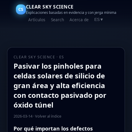
CLEAR SKY SCIENCE
CS
Explicaciones basadas en evidencia y con jerga mínima
Artículos
Search
Acerca de
ES
▼
CLEAR SKY SCIENCE · ES
Pasivar los pinholes para
celdas solares de silicio de
gran área y alta eficiencia
con contacto pasivado por
óxido túnel
2026-03-14
·
Volver al índice
Por qué importan los defectos