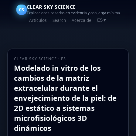
CLEAR SKY SCIENCE
CS
Explicaciones basadas en evidencia y con jerga mínima
Artículos
Search
Acerca de
ES
▼
CLEAR SKY SCIENCE · ES
Modelado in vitro de los
cambios de la matriz
extracelular durante el
envejecimiento de la piel: de
2D estático a sistemas
microfisiológicos 3D
dinámicos