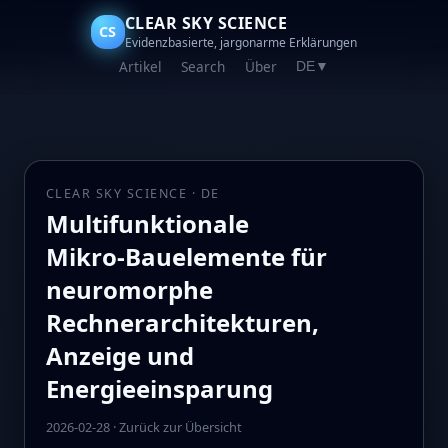
CLEAR SKY SCIENCE
CS
Evidenzbasierte, jargonarme Erklärungen
Artikel
Search
Über
DE
▼
CLEAR SKY SCIENCE · DE
Multifunktionale
Mikro‑Bauelemente für
neuromorphe
Rechnerarchitekturen,
Anzeige und
Energieeinsparung
2026-02-28
·
Zurück zur Übersicht