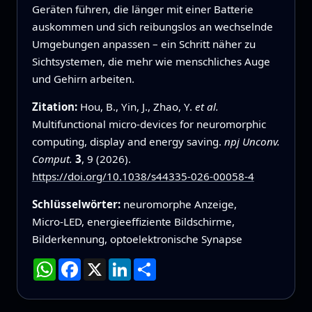
Geräten führen, die länger mit einer Batterie
auskommen und sich reibungslos an wechselnde
Umgebungen anpassen – ein Schritt näher zu
Sichtsystemen, die mehr wie menschliches Auge
und Gehirn arbeiten.
Zitation:
Hou, B., Yin, J., Zhao, Y.
et al.
Multifunctional micro-devices for neuromorphic
computing, display and energy saving.
npj Unconv.
Comput.
3
, 9 (2026).
https://doi.org/10.1038/s44335-026-00058-4
Schlüsselwörter:
neuromorphe Anzeige,
Micro‑LED, energieeffiziente Bildschirme,
Bilderkennung, optoelektronische Synapse
WhatsApp
Facebook
X
LinkedIn
Teilen