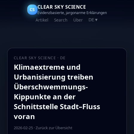
CLEAR SKY SCIENCE
CS
Evidenzbasierte, jargonarme Erklärungen
Artikel
Search
Über
DE
▼
CLEAR SKY SCIENCE · DE
Klimaextreme und
Urbanisierung treiben
Überschwemmungs-
Kippunkte an der
Schnittstelle Stadt–Fluss
voran
2026-02-25
·
Zurück zur Übersicht