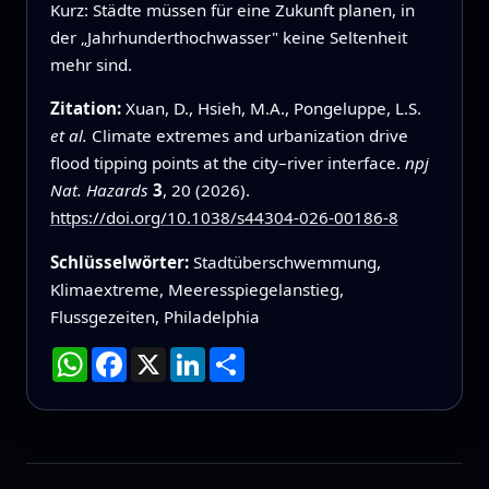
Kurz: Städte müssen für eine Zukunft planen, in
der „Jahrhunderthochwasser" keine Seltenheit
mehr sind.
Zitation:
Xuan, D., Hsieh, M.A., Pongeluppe, L.S.
et al.
Climate extremes and urbanization drive
flood tipping points at the city–river interface.
npj
Nat. Hazards
3
, 20 (2026).
https://doi.org/10.1038/s44304-026-00186-8
Schlüsselwörter:
Stadt­überschwemmung,
Klimaextreme, Meeresspiegelanstieg,
Flussgezeiten, Philadelphia
WhatsApp
Facebook
X
LinkedIn
Teilen